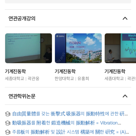
연관공개강의
기계진동학
기계진동학
기계진동학
세종대학교
곽관웅
한양대학교
유홍희
세종대학교
곽관
연관학위논문
自由質量體를 갖는 衝擊式 吸振器의 振動特性에 관한 硏究
動吸振器를 附着한 鍛造機械의 振動解析 = Vibration
Analysis of the Forging Machine using Dynamic Vibration
주름板의 振動解析 및 設計 시스템 構築에 關한 硏究 = (A)
Absorber