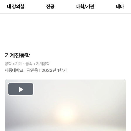
내 강의실
전공
대학/기관
테마
기계진동학
공학 >기계ㆍ금속 >기계공학
세종대학교
곽관웅
2023년 1학기
Play
Video