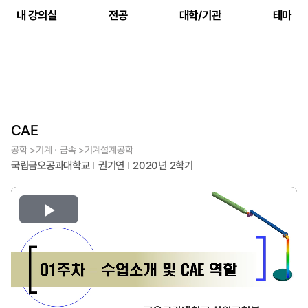
내 강의실
전공
대학/기관
테마
CAE
공학 >기계ㆍ금속 >기계설계공학
국립금오공과대학교
권기연
2020년 2학기
Play
Video