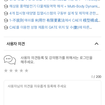
on the Interface between CAD Model and CAE Model
해상용 풍력발전기 다물체동역학 해석 = Multi-Body Dynamic
Analyses for the Offshore Wind Turbine
4개 접시형 태양열 집열시스템의 구동부 설계 및 제작에 관한
연구 = A study about 4-dish solar collector system driving
1-不規則 매쉬를 利用한 有限要素法에서 CAE의 模型構成에
design & manufacture
關한 硏究 = (The) FEM for the Modeling in Computer
CAE를 이용한 성형 제품의 GATE 위치 및 수(數)에 따른
Aided Engineering by a 1-Irregular Mesh
최적화에 관한 연구 = (A) Study on Optimizing Gate Position
and Number Condition of Injection Product Using
Computer Aided Engineering
사용자 의견
사용자 의견등록 및 강의평가를 위해서는 로그인을
해주세요.
0
/ 200