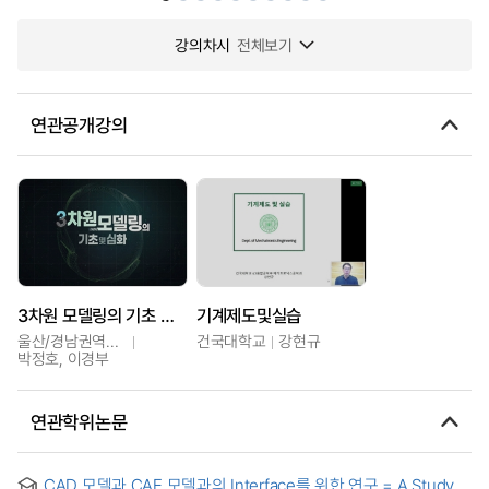
강의차시
전체보기
연관공개강의
3차원 모델링의 기초 및 심화
기계제도및실습
울산/경남권역센터
건국대학교
강현규
박정호, 이경부
연관학위논문
CAD 모델과 CAE 모델과의 Interface를 위한 연구 = A Study