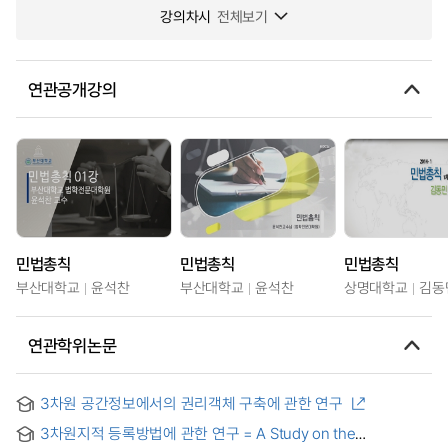
강의차시
전체보기
연관공개강의
민법총칙
민법총칙
민법총칙
부산대학교
윤석찬
부산대학교
윤석찬
상명대학교
김동
연관학위논문
3차원 공간정보에서의 권리객체 구축에 관한 연구
3차원지적 등록방법에 관한 연구 = A Study on the