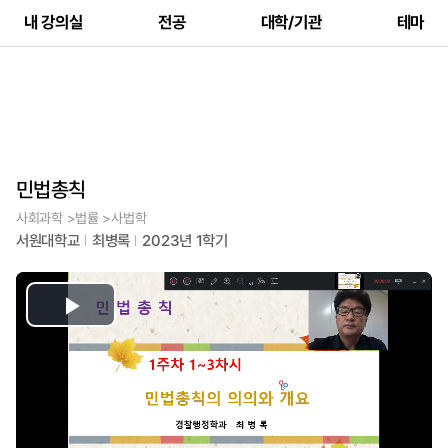
내 강의실
전공
대학/기관
테마
민법총칙
사회과학 >법률 >사법학
서원대학교
최병록
2023년 1학기
Play
Video