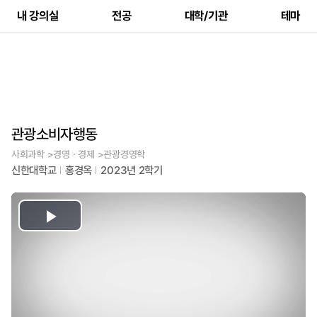
내 강의실
전공
대학/기관
테마
관광소비자행동
사회과학 >경영ㆍ경제 >관광경영학
신한대학교
홍경옥
2023년 2학기
Play
Video