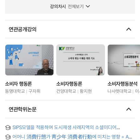
강의차시
전체보기
연관공개강의
소비자 행동론
소비자행동론
소비자행동분석
동명대학교
구자휘
건양대학교
황지현
나사렛대학교
이
연관학위논문
SIPS모델을 적용하여 도시재생 사례지역의 소셜미디어
관광정보가 관광소비자 행동에 미치는 영향 연구
어머니 消費行態가 靑少年 消費者行動에 미치는 영향 = A