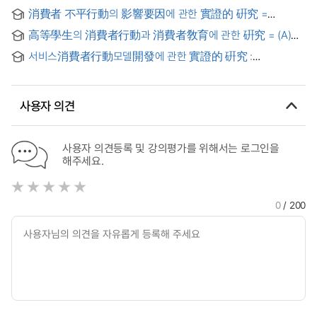
Study on Mother's Propensity to Consume having an
消費者 不平行動의 影響要因에 관한 實證的 硏究 =
effect on Youth's Action as a Consumer
(An)empirical study on factors affecting the consumer
高等學生의 消費者行動과 消費者敎育에 관한 硏究 = (A)
complaining behavior
Study on Consumer Behavior & Education of High School
서비스消費者行動모델開發에 관한 實證的 硏究 :
Students
銀行서비스를 중심으로 = (An)Empirical study on the
development of service consumer behavior model
사용자 의견
사용자 의견등록 및 강의평가를 위해서는 로그인을
해주세요.
0
/ 200