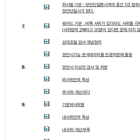
퍼시벌 기준 : 양안단일명시역의 중간 1/3 범
양안단일시가 된다.
쉐어드 기준 : 비록 사위가 있더라도 사위를 극
7.
(사위량의 2배라고 규정)이 있다면 문제 되지 
상대조절 검사 개념정리
양안시기능 분석데이터를 안경처방에 활용
8.
양안시 이상안 검사 및 처방
외사위안의 특성
외사위-개산과다
9.
기본외사위형
내사위안의 특성
내사위-개산부족