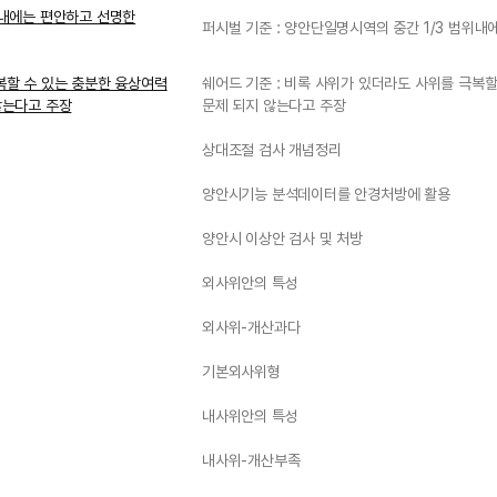
위내에는 편안하고 선명한
퍼시벌 기준 : 양안단일명시역의 중간 1/3 범위
복할 수 있는 충분한 융상여력
쉐어드 기준 : 비록 사위가 있더라도 사위를 극복
않는다고 주장
문제 되지 않는다고 주장
상대조절 검사 개념정리
양안시기능 분석데이터를 안경처방에 활용
양안시 이상안 검사 및 처방
외사위안의 특성
외사위-개산과다
기본외사위형
내사위안의 특성
내사위-개산부족