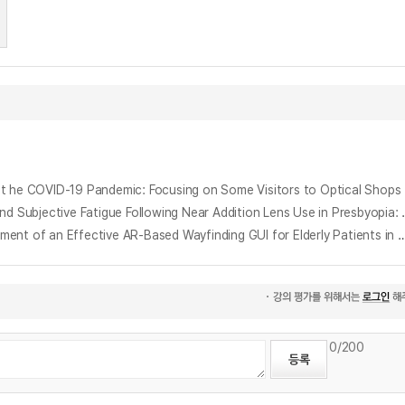
VID-19 Pandemic: Focusing on Some Visitors to Optical Shops
가입도 안경 착용 노안의 스마트폰 시청 전,후 근거리 시기능 및 시각적 피로 변화 분석 : CVS-Q NPC PFV 기반 
중국 노인 환자를 위한 종합병원 내의 AR 기반 안경의 효과적인 길안내 GUI 개발 연구 : 중국 상하이 루이진 병원을 중심으로 = A Study on the Development of an Effective AR-Based Wayfinding GUI for Elderly Patients in Gen
0
/200