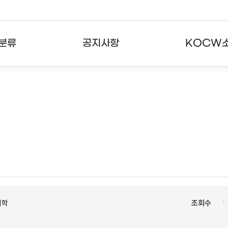
분류
공지사항
KOCW
강의
공지사항
KOCW란
강의
뉴스레터
활용안내
분야
주요통계현황
발자취
강의
서비스도움말
고객센터
의학
조회수