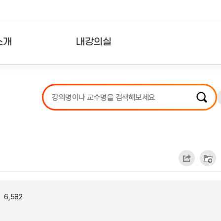
소개
내강의실
?
강의리스트
수강확인증강의
사용자의견
내강의클립
6,582