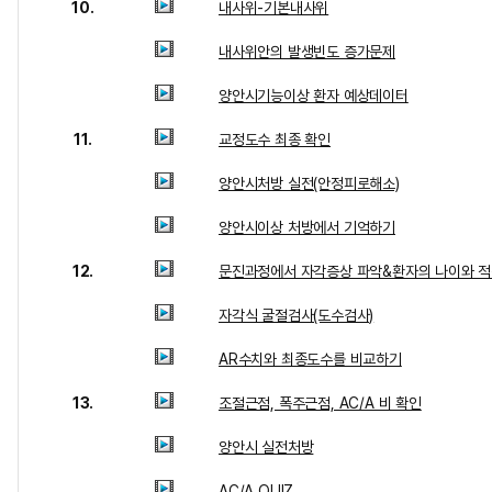
10.
내사위-기본내사위
내사위안의 발생빈도 증가문제
양안시기능이상 환자 예상데이터
11.
교정도수 최종 확인
양안시처방 실전(안정피로해소)
양안시이상 처방에서 기억하기
12.
문진과정에서 자각증상 파악&환자의 나이와 적
자각식 굴절검사(도수검사)
AR수치와 최종도수를 비교하기
13.
조절근점, 폭주근점, AC/A 비 확인
양안시 실전처방
AC/A QUIZ