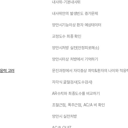
내사위-기본내사위
내사위안의 발생빈도 증가문제
양안시기능이상 환자 예상데이터
교정도수 최종 확인
양안시처방 실전(안정피로해소)
양안시이상 처방에서 기억하기
응력 고려
문진과정에서 자각증상 파악&환자의 나이와 적응
자각식 굴절검사(도수검사)
AR수치와 최종도수를 비교하기
조절근점, 폭주근점, AC/A 비 확인
양안시 실전처방
AC/A QUIZ