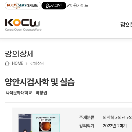
로
로
로
바
로그인
이용가이드
대시보드
가
가
가
로
기
기
기
가
(skip
기
to
강의
content)
대학
강의상세
기관
HOME
강의상세
전공
양안시검사학 및 실습
테마
백석문화대학교
박창원
주제분류
의약학 >의료 >
강의학기
2022년 2학기