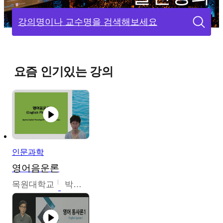
강의명이나 교수명을 검색해보세요
요즘 인기있는 강의
인문과학
영어음운론
목원대학교
박미숙