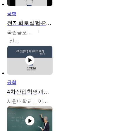
공학
전자회로실험-PSPICE 시뮬레이션
국립금오공과대학교
신경욱
공학
4차산업혁명과우리의미래
서원대학교
이병권