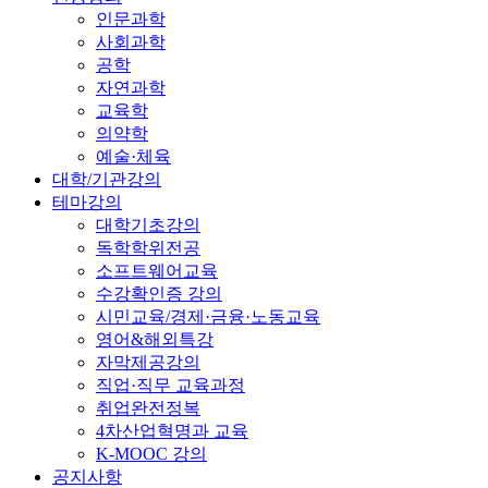
인문과학
사회과학
공학
자연과학
교육학
의약학
예술·체육
대학/기관강의
테마강의
대학기초강의
독학학위전공
소프트웨어교육
수강확인증 강의
시민교육/경제·금융·노동교육
영어&해외특강
자막제공강의
직업·직무 교육과정
취업완전정복
4차산업혁명과 교육
K-MOOC 강의
공지사항