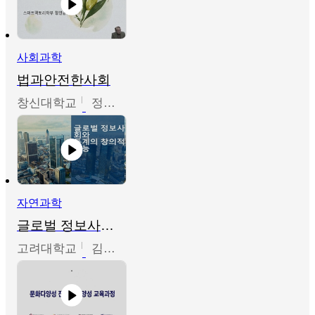
사회과학
법과안전한사회
창신대학교
정연균
자연과학
글로벌 정보사회와 통계의 창의적 기능
고려대학교
김희영