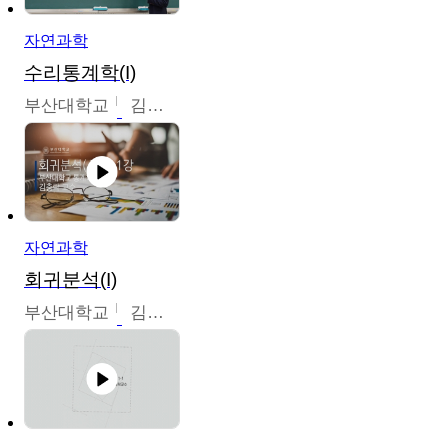
자연과학
수리통계학(I)
부산대학교
김충락
자연과학
회귀분석(I)
부산대학교
김충락