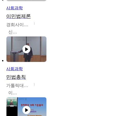
사회과학
이민법제론
경희사이버대학교
신광수
사회과학
민법총칙
가톨릭대학교
이홍민