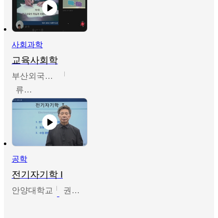
사회과학
교육사회학
부산외국어대학교
류영철
공학
전기자기학 I
안양대학교
권원현