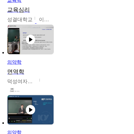
교육학
교육심리
성결대학교
이수경
의약학
면역학
덕성여자대학교
조효선
의약학