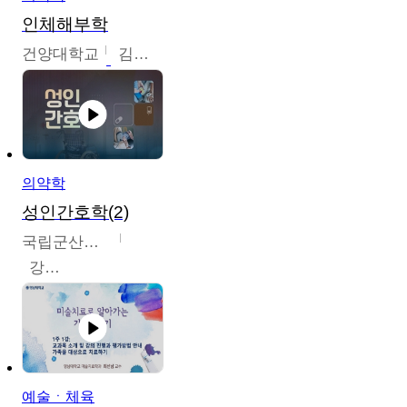
인체해부학
건양대학교
김철태
의약학
성인간호학(2)
국립군산대학교
강경아
예술ㆍ체육