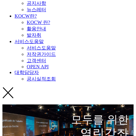
공지사항
뉴스레터
KOCW란?
KOCW 란?
활용안내
발자취
서비스도움말
서비스도움말
저작권가이드
고객센터
OPEN API
대학담당자
공시실적조회
모두를 위한
열린강좌