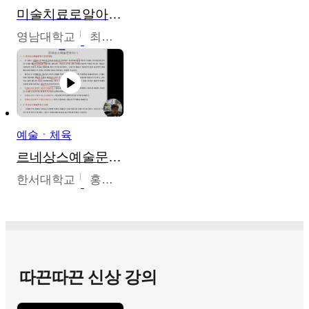
미술치료로알아가는가족이야기
영남대학교
최선남
예술ㆍ체육
르네상스예술문화사
한서대학교
홍창호
따끈따끈 신상 강의