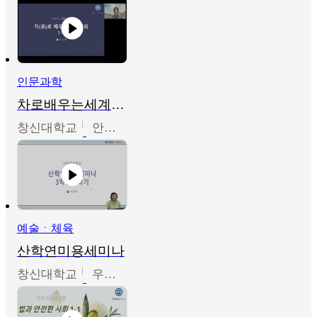
인문과학
차로배우는세계문화
창신대학교
안소영
예술ㆍ체육
산학연미용세미나
창신대학교
우미옥,오윤경,박선이