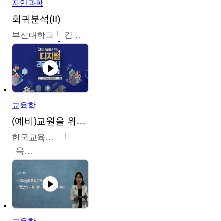
자연과학
회귀분석(II)
부산대학교
김충락
교육학
(예비)교원을 위한 디지털 리터러시 교육
한국교육학술정보원
옥현진