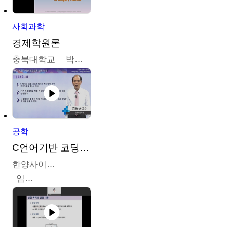
사회과학
경제학원론
충북대학교
박철호
공학
C언어기반 코딩교육
한양사이버대학교
임동균