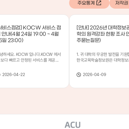
주요통계
저작권
서비스점검] KOCW 서비스 점
[안내] 2026년 대학정보
 안내(4월 24일 19:00 ~ 4월
학의 원격강좌 현황 조사 
5일 23:00)
주묻는질문)
녕하세요. KOCW 입니다.KOCW 에서
1. 귀 대학의 무궁한 발전을 기원
 보다 빠르고 안정된 서비스를 제공하
한국교육학술정보원은 대학정보
 위해 다음과 같이 서비스 점검을 실시
목별 관리기관으로 지정되어 있습
니다.※ 서비스 점검 작업 일시 : 4월
본 조사는 2025. 3. 1~2026. 2.
2026-04-22
2026-04-09
4일(금) 19:00 ~ 4월 25일(토) 23:00
에 운영된 원격강좌(이러닝) 현
로 인해 KOCW 서비스가 점검시간 동
하여, '2026 대학정보공시 대학
 일시중지될 예정이오니, 이 점 양해하
강좌(12-바)'에 데이터를 연계할
 주시기 바랍니다.저희 KOCW 에서는
니다.가. 대학정보공시 대상 대
용자 여러분께 보다 좋은 서비스를 제
4년제 대학, 전문대학, 대학원대
하기 위해 노력하겠습니다.감사합니다.
격강좌(이러닝) 관련 부서(교무처
학습개발센터, 이러닝지원센터 등
송통신대학교 및 사이버대학 제외
인시 캠퍼스인 경우 해당 캠퍼스