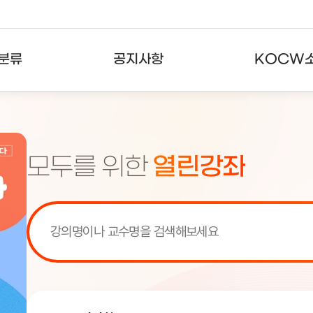
분류
공지사항
KOCW
강의
공지사항
KOCW란
강의
뉴스레터
활용안내
모두를 위한
열린강좌
분야
주요통계현황
발자취
강의
서비스도움말
고객센터
[서비스점검] KOCW 서비스 점
[서비스점검] KOCW 서비스 점