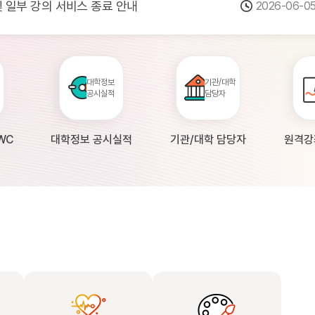
 및 일부 강의 서비스 종료 안내
2026-06-0
점검 안내(4월 24일 19:00 ~ 4월...
2026-04-2
공시 대학의 원격강좌 현황 조사 안내(자주묻...
2026-04-0
대학정보
기관/대학
공시실적
담당자
WC
대학정보 공시실적
기관/대학 담당자
원격강