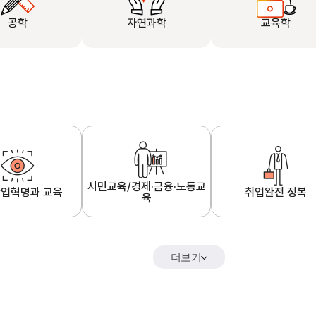
공학
자연과학
교육학
시민교육/경제·금융·노동교
업혁명과 교육
취업완전 정복
육
더보기
어&해외특강
K-MOOC 강의