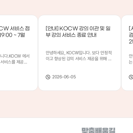
CW 서비스 점
[안내] KOCW 강의 이관 및 일
[
9:00 ~ 7월
부 강의 서비스 종료 안내
검
2
안녕하세요, KOCW입니다. 보다 안정적
입니다.KOCW 에서
안
이고 향상된 강의 서비스 제공을 위해 강
 서비스를 제공하
는
의 이관 작업을 진행하게 되었습니다. 이
서비스 점검을 실시
기
에 따라 일부 강의는2026년 6월 중 서비
업 일시 : 7월 21
합
스가 종료될 예정이오니, 이용에 참고하
2026-06-05
22일(수) 08:00이
2
여 주시기 바랍니다. 강의 이관 일정 안내
스가 점검 시간 동안
이
단계 기간 주요 작업 1단계 6월 1~2주 이
 있으니, 이 점 양
안
관 준비 2단계 6월 3~4주 1차 이관 작업
.저희 KOCW 에
여
3단계 7월 1~2주 2차 이관 작업 완료 및
보다 좋은 서비스
이
시스템 안정화 ※ 이관 작업 진행 상황에
력하겠습니다.감사합
공
따라 일정은 변경될 수 있습니다. 서비스
종료 강의 안내 이관 작업으로 인해 일부
강의는 2026년 6월 15일 서비스 종료되
었습니다. 서비스 종료 강의 목록은 아래