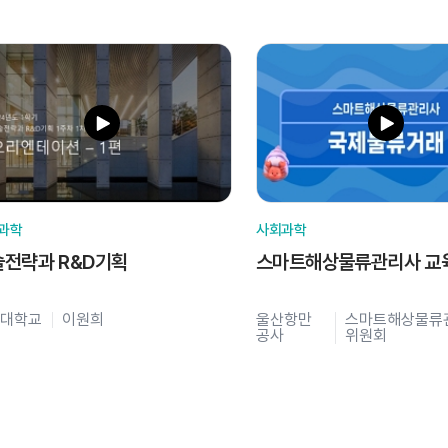
과학
사회과학
술전략과 R&D기획
스마트해상물류관리사 교
대학교
이원희
울산항만
스마트해상물류
공사
위원회