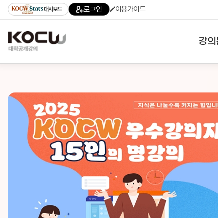
로그인
이용가이드
대시보드
강의
대학
기관
전공
테마