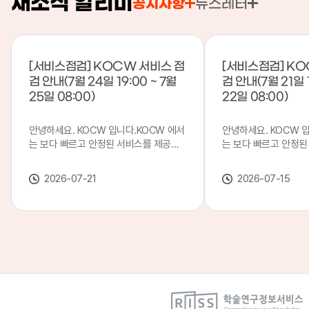
새소식 알리미
공지사항
뉴스레터
[서비스점검] KOCW 서비스 점
[서비스점검] KO
검 안내(7월 24일 19:00 ~ 7월
검 안내(7월 21일 1
25일 08:00)
22일 08:00)
안녕하세요. KOCW 입니다.KOCW 에서
안녕하세요. KOCW 
는 보다 빠르고 안정된 서비스를 제공하
는 보다 빠르고 안정된
기 위해 다음과 같이 서비스 점검을 실시
기 위해 다음과 같이 
합니다.※ 서비스 점검 작업 일시 : 7월
합니다.※ 서비스 점검 작
2026-07-21
2026-07-15
24일(금) 19:00 ~ 7월 25일(토) 08:00
일(화) 19:00 ~ 7월 
이로 인해 KOCW 서비스가 점검 시간 동
로 인해 KOCW 서비
안 서비스가 일시 중지될 수 있으니, 이
서비스가일시 중지될 수
점 양해하여 주시기 바랍니다.저희
해하여 주시기 바랍니다
KOCW 에서는 이용자 여러분께 보다 좋
서는 이용자 여러분께 
은 서비스를 제공하기 위해 노력하겠습니
를 제공하기 위해 노
다.감사합니다.
니다.