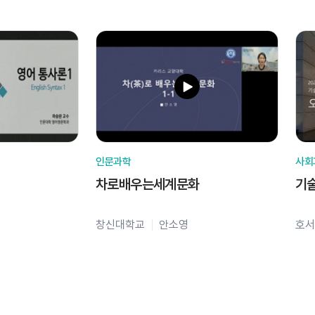
인문과학
사회
차로배우는세계문화
기
창신대학교
안소영
호서