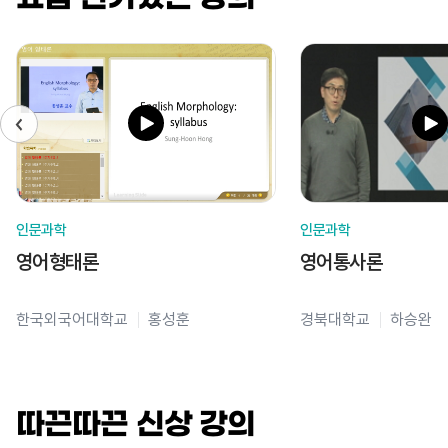
인문과학
인문과학
영어형태론
영어통사론
한국외국어대학교
홍성훈
경북대학교
하승완
따끈따끈 신상 강의