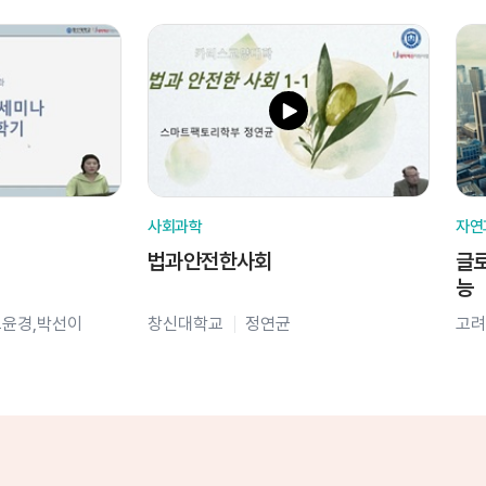
사회과학
자연
법과안전한사회
글로
능
오윤경,박선이
창신대학교
정연균
고려