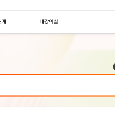
소개
내강의실
?
강의리스트
수강확인증강의
사용자의견
내강의클립
검 안내(7월 24일 19:00 ~ 7월...
2026-07-2
검 안내(7월 21일 19:00 ~ 7...
2026-07-1