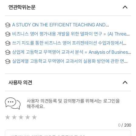
연관학위논문
A STUDY ON THE EFFICIENT TEACHING AND
ASSESSMENT OF TRADE ENGLISH : 무역영어의 교육과
비즈니스 영어 평가내용 개발을 위한 델파이 연구 = (A) Three-
평가에 관한 연구
round Delphi Study on Content Development for Business
쓰기 지도를 통한 비즈니스 영어 프리젠테이션 수업과정에서
English Test
나타난 학습자들의 특징과 변화에 관한 연구 : 기업체 임직원들을
상업계 고등학교 무역영어 교과서 분석 = Analysis of Business
대상으로 = (The)learners' characteristics and changes in
English Textbook in Commercial High Schools
business English presentation classes through teaching
실업계열 고등학교 무역영어 교과서의 실용화 방안에 관한 연구
writing skills : a case study of employees in a company
= (A) Study on Business English Textbooks for Practical
uses in Commercial High School
사용자 의견
사용자 의견등록 및 강의평가를 위해서는 로그인을
해주세요.
0
/ 200