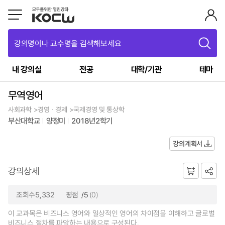
강의명이나 교수명을 검색해보세요
내 강의실
전공
대학/기관
테마
무역영어
사회과학 >경영ㆍ경제 >국제경영 및 통상학
부산대학교
양정미
2018년2학기
강의계획서
강의상세
조회수5,332
평점
/5
(0)
이 교과목은 비즈니스 영어와 일상적인 영어의 차이점을 이해하고 글로벌
비즈니스 절차를 파악하는 내용으로 구성된다.