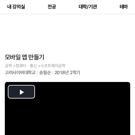
내 강의실
전공
대학/기관
테마
모바일 앱 만들기
공학 >컴퓨터ㆍ통신 >소프트웨어공학
고려사이버대학교
송필순
2018년 2학기
Play
Video