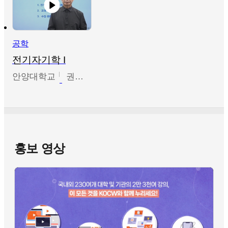
공학
전기자기학 I
안양대학교
권원현
홍보 영상