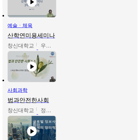
예술ㆍ체육
산학연미용세미나
창신대학교
우미옥,오윤경,박선이
사회과학
법과안전한사회
창신대학교
정연균