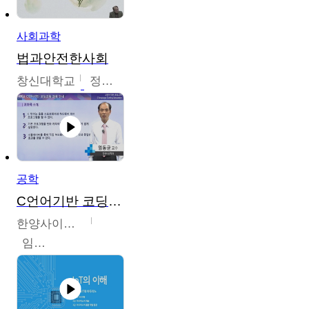
사회과학
법과안전한사회
창신대학교
정연균
공학
C언어기반 코딩교육
한양사이버대학교
임동균