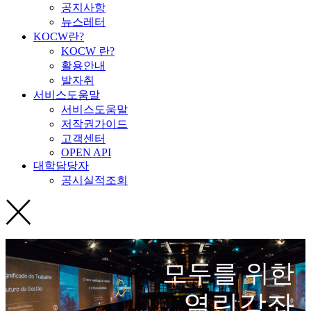
공지사항
뉴스레터
KOCW란?
KOCW 란?
활용안내
발자취
서비스도움말
서비스도움말
저작권가이드
고객센터
OPEN API
대학담당자
공시실적조회
모두를 위한
열린강좌