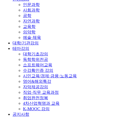
인문과학
사회과학
공학
자연과학
교육학
의약학
예술·체육
대학/기관강의
테마강의
대학기초강의
독학학위전공
소프트웨어교육
수강확인증 강의
시민교육/경제·금융·노동교육
영어&해외특강
자막제공강의
직업·직무 교육과정
취업완전정복
4차산업혁명과 교육
K-MOOC 강의
공지사항