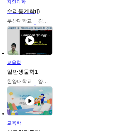
자연과학
수리통계학(I)
부산대학교
김충락
교육학
일반생물학1
한양대학교
양철수
교육학