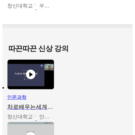
창신대학교
우미옥,오윤경,박선이
따끈따끈 신상 강의
인문과학
차로배우는세계문화
창신대학교
안소영