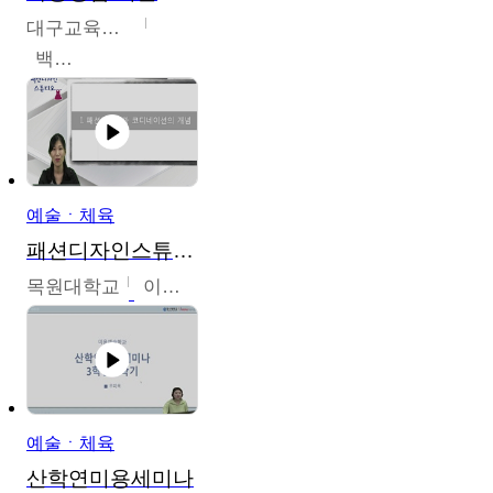
대구교육대학교
백중열
예술ㆍ체육
패션디자인스튜디오
목원대학교
이건희
예술ㆍ체육
산학연미용세미나