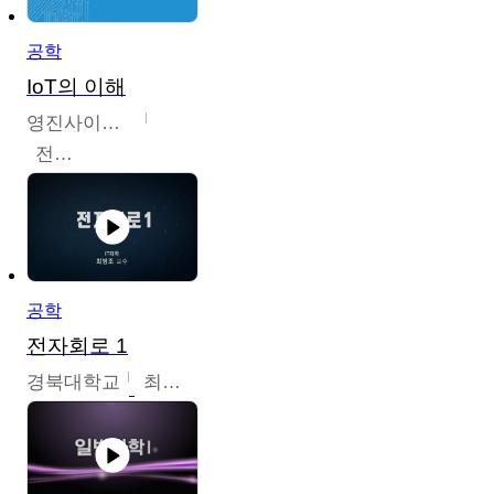
공학
IoT의 이해
영진사이버대학교
전병현
공학
전자회로 1
경북대학교
최병조