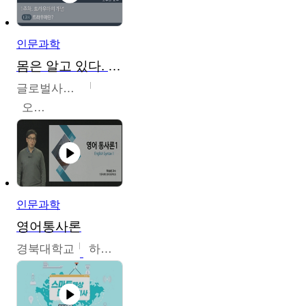
인문과학
몸은 알고 있다. 트라우마의 흔적
글로벌사이버대학교
오주원
인문과학
영어통사론
경북대학교
하승완