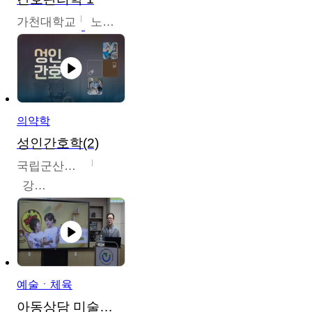
가천대학교
노원정
의약학
성인간호학(2)
국립군산대학교
강경아
예술ㆍ체육
아동상담 미술치료