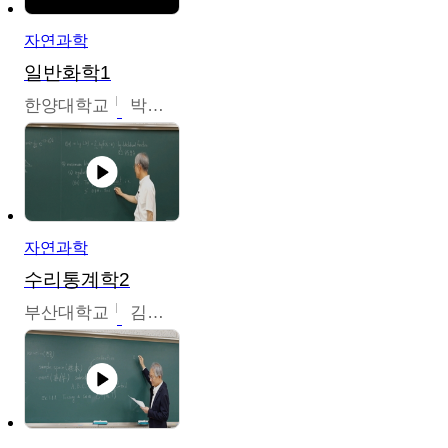
자연과학
일반화학1
한양대학교
박경호
자연과학
수리통계학2
부산대학교
김충락