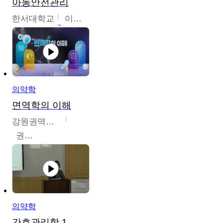
아동안전관리
한서대학교
이태연
의약학
면역학의 이해
강원권역센터
권보인
의약학
간호관리학 1