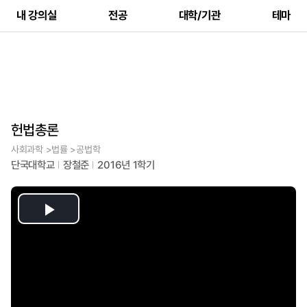
내 강의실
전공
대학/기관
테마
헌법총론
사회과학 >법률 >공법학
단국대학교
장철준
2016년 1학기
Play
Video