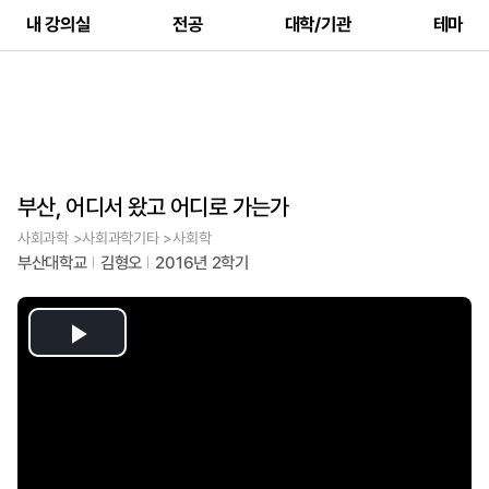
내 강의실
전공
대학/기관
테마
부산, 어디서 왔고 어디로 가는가
사회과학 >사회과학기타 >사회학
부산대학교
김형오
2016년 2학기
Play
Video