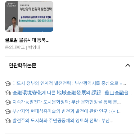
글로벌 물류시대 동북아 허브항을 위한 부산항 발전 전략
동의대학교
박영태
연관학위논문
대도시 정부의 연계적 발전전략 : 부산광역시를 중심으로 =
(The) Interrelated StraTegy of Metropolitan Government
金融環境變化에 따른 地域金融發展의 課題 : 釜山金融을
Development : Busan Metropolitan City Case
中心으로 = (A) Subject of Provincial Financial Development
지속가능발전과 도시문화정책: 부산 문화현장을 통해 본
According to Financial Environment-Change : Chiefly on
문화다양성의 지역회복 함의 = Sustainable Development and
financial function of Busan District
부산지역 현대섬유미술의 변천과 발전에 관한 연구 : (사)
Urban Culture Policy: Implications for Regional Recovery of
부산섬유조형디자인협회의 활동을 중심으로 = A Study on the
Cultural Diversity through the Busan
발전주의 도시화와 주민공동체의 영토화 전략 : 부산
Changes and Development of Modern Fiber Art In Busan
대연우암공동체 사례 = Developmental Urbanization and
Territorialization Strategy of Residents’ community: The
case study on DaeyeonWooam Community, Busan, South