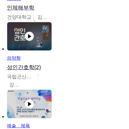
인체해부학
건양대학교
김철태
의약학
성인간호학(2)
국립군산대학교
강경아
예술ㆍ체육