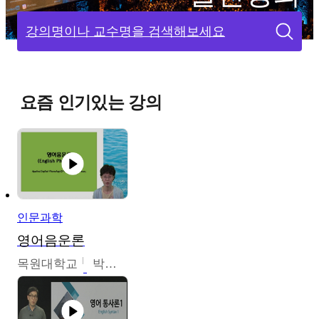
강의명이나 교수명을 검색해보세요
요즘 인기있는 강의
인문과학
영어음운론
목원대학교
박미숙