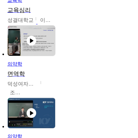
교육학
교육심리
성결대학교
이수경
의약학
면역학
덕성여자대학교
조효선
의약학