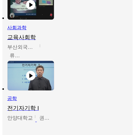
사회과학
교육사회학
부산외국어대학교
류영철
공학
전기자기학 I
안양대학교
권원현