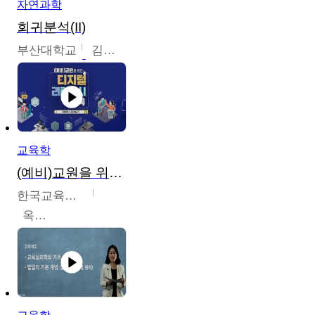
자연과학
회귀분석(II)
부산대학교
김충락
교육학
(예비)교원을 위한 디지털 리터러시 교육
한국교육학술정보원
옥현진