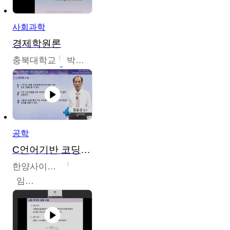
사회과학
경제학원론
충북대학교
박철호
공학
C언어기반 코딩교육
한양사이버대학교
임동균