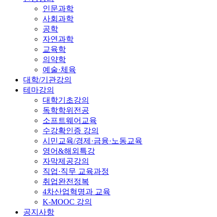
인문과학
사회과학
공학
자연과학
교육학
의약학
예술·체육
대학/기관강의
테마강의
대학기초강의
독학학위전공
소프트웨어교육
수강확인증 강의
시민교육/경제·금융·노동교육
영어&해외특강
자막제공강의
직업·직무 교육과정
취업완전정복
4차산업혁명과 교육
K-MOOC 강의
공지사항