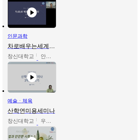
인문과학
차로배우는세계문화
창신대학교
안소영
예술ㆍ체육
산학연미용세미나
창신대학교
우미옥,오윤경,박선이