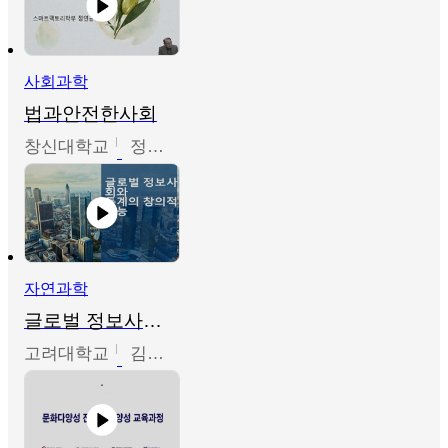
사회과학
법과안전한사회
창신대학교
정연균
자연과학
글로벌 정보사회와 통계의 창의적 기능
고려대학교
김희영