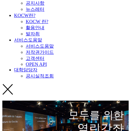
공지사항
뉴스레터
KOCW란?
KOCW 란?
활용안내
발자취
서비스도움말
서비스도움말
저작권가이드
고객센터
OPEN API
대학담당자
공시실적조회
모두를 위한
열린강좌