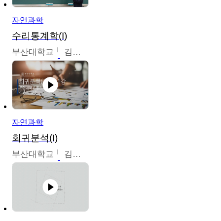
자연과학
수리통계학(I)
부산대학교
김충락
자연과학
회귀분석(I)
부산대학교
김충락