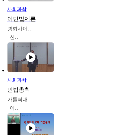
사회과학
이민법제론
경희사이버대학교
신광수
사회과학
민법총칙
가톨릭대학교
이홍민