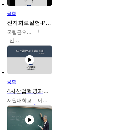
공학
전자회로실험-PSPICE 시뮬레이션
국립금오공과대학교
신경욱
공학
4차산업혁명과우리의미래
서원대학교
이병권