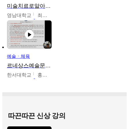
미술치료로알아가는가족이야기
영남대학교
최선남
예술ㆍ체육
르네상스예술문화사
한서대학교
홍창호
따끈따끈 신상 강의