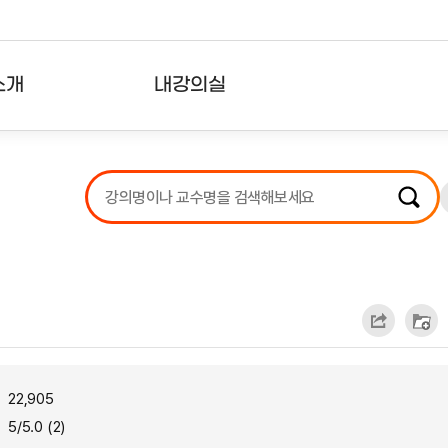
소개
내강의실
?
강의리스트
수강확인증강의
사용자의견
내강의클립
22,905
5/5.0 (2)