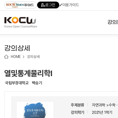
로
로
로
바
로그인
이용가이드
대시보드
가
가
가
로
기
기
기
가
(skip
기
to
강의
content)
대학
강의상세
기관
HOME
강의상세
전공
열및통계물리학I
테마
국립부경대학교
백승기
주제분류
자연과학 >수학
강의학기
2021년 1학기