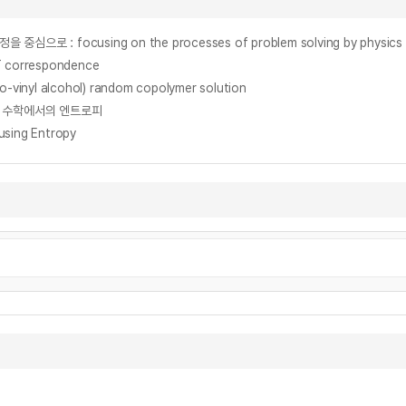
cusing on the processes of problem solving by physics students
FT correspondence
co-vinyl alcohol) random copolymer solution
열역학과 수학에서의 엔트로피
ing Entropy