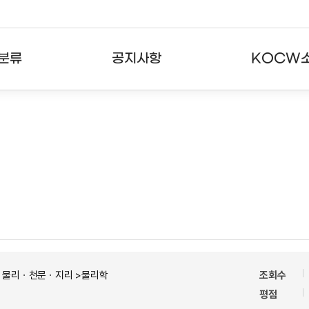
분류
공지사항
KOCW
강의
공지사항
KOCW란
강의
뉴스레터
활용안내
분야
주요통계현황
발자취
강의
서비스도움말
고객센터
ㆍ물리ㆍ천문ㆍ지리 >물리학
조회수
평점