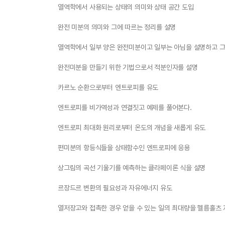
열역학에서 사용되는 상태의 의미와 상태 공간 도입
완전 미분의 의미와 그에 따르는 정리를 설명
열역학에서 일부 양은 완전미분이고 일부는 아님을 설명하고 그
완전미분을 만들기 위한 기법으로서 적분인자를 설명
카르노 순환으로부터 엔트로피를 유도
엔트로피를 비가역성과 연결짓고 예제를 풀어본다.
엔트로피 최대화 원리로부터 온도의 개념을 새롭게 유도
편미분의 항등식들을 상태함수인 엔트로피에 응용
상그림의 곡선 기울기를 예측하는 클라페이론 식을 설명
르장드르 변환의 필요성과 자유에너지 유도
열저장고와 접촉한 경우 얻을 수 있는 일의 최대량을 헬름홀츠