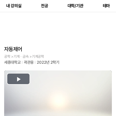
내 강의실
전공
대학/기관
테마
자동제어
공학 >기계ㆍ금속 >기계공학
세종대학교
곽관웅
2022년 2학기
Play
Video