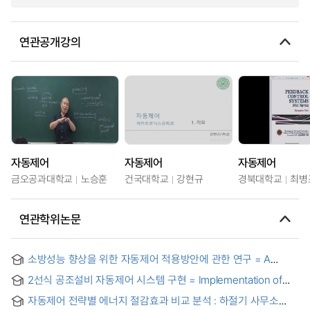
연관공개강의
자동제어
자동제어
자동제어
금오공과대학교
노승훈
건국대학교
강현규
경북대학교
최병
연관학위논문
소방성능 향상을 위한 자동제어 적용방안에 관한 연구 = A
study on the application of automatic control for improving
2선식 공조설비 자동제어 시스템 구현 = Implementation of
firefighting performance
Two-wire Automatic Control System for Air-Conditioning
자동제어 전략별 에너지 절감효과 비교 분석 : 하절기 사무소
Equipment