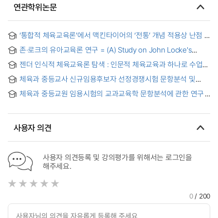
연관학위논문
‘통합적 체육교육론’에서 맥킨타이어의 ‘전통’ 개념 적용상 난점 =
The Difficulties on Applying MacIntyre’s Concept on
존·로크의 유아교육론 연구 = (A) Study on John Locke's
‘Tradition’ in ‘Integrative Sport Teaching Theory’
Theory of Early Childhood Education
젠더 인식적 체육교육론 탐색 : 인문적 체육교육과 하나로 수업
모형의 가능성
체육과 중등교사 신규임용후보자 선정경쟁시험 문항분석 및
지향성 탐색
체육과 중등교원 임용시험의 교과교육학 문항분석에 관한 연구
사용자 의견
사용자 의견등록 및 강의평가를 위해서는 로그인을
해주세요.
0
/ 200