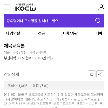
강의명이나 교수명을 검색해보세요
내 강의실
전공
대학/기관
테마
체육교육론
예술ㆍ체육 >무용ㆍ체육 >체육학
부산대학교
이현수
2013년 1학기
강의상세
조회수11,096
평점
/5
(0)
본 강의는 올바른 체육교육을 지도하기 위해 필요한 체육교육의 핵심영역
에서 알아야할 기본적인 주요지식을 이해?학습시키는 것을 목적으로 한
다. 이를 위해 크게 체육교육목적론, 체육교육과정론, 체육교수방법론, 체
더보기