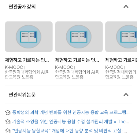
연관공개강의
체험하고 가르치는 인공지능 핵심개념
체험하고 가르치는 인공지능 핵심개념
K-MOOC
K-MOOC
K-MOOC
한국원격대학협의회 AI융
한국원격대학협의회 AI융
한국원격대학협의회
합교육원 노윤홍
합교육원 노윤홍
합교육원 노윤홍
연관학위논문
중학생의 과학 개념 변화를 위한 인공지능 융합 교육 프로그램
개발 = DevelopmentofanArtificialIntelligence-
기술적 소양을 위한 인공지능 융합 수업 설계원리 개발 = The
IntegratedEducation
Developmental Study of AI-Integrated Education Design
ProgramforMiddleSchoolStudents'EvolutionofScientific
“인공지능 융합교육” 개념에 대한 동향 분석 및 비판적 고찰 :
Principles for Technological Literacy
Concepts
주제범위 문헌고찰을 중심으로 = Trend Analysis and Critical