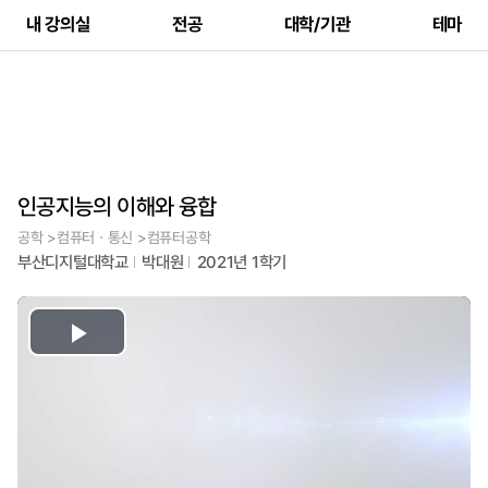
내 강의실
전공
대학/기관
테마
인공지능의 이해와 융합
공학 >컴퓨터ㆍ통신 >컴퓨터공학
부산디지털대학교
박대원
2021년 1학기
Play
Video