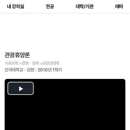
내 강의실
전공
대학/기관
테마
관광휴양론
사회과학 >경영ㆍ경제 >관광경영학
단국대학교
김현
2016년 1학기
Play
Video