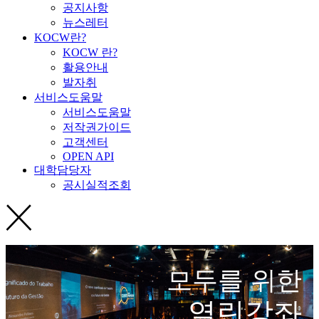
공지사항
뉴스레터
KOCW란?
KOCW 란?
활용안내
발자취
서비스도움말
서비스도움말
저작권가이드
고객센터
OPEN API
대학담당자
공시실적조회
모두를 위한
열린강좌