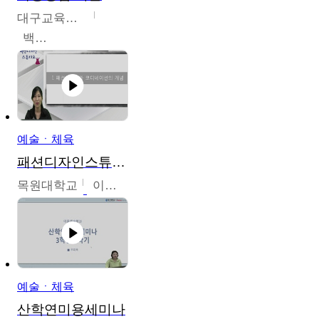
대구교육대학교
백중열
예술ㆍ체육
패션디자인스튜디오
목원대학교
이건희
예술ㆍ체육
산학연미용세미나