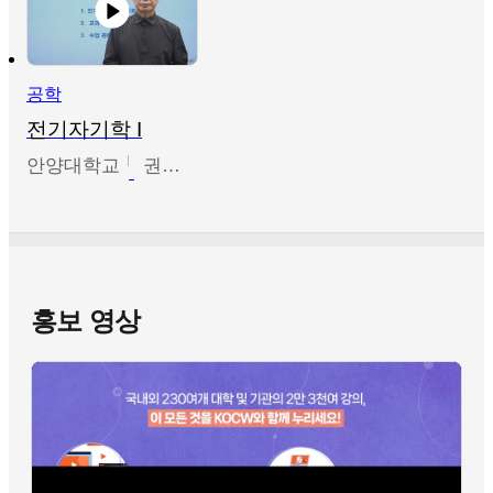
공학
전기자기학 I
안양대학교
권원현
홍보 영상