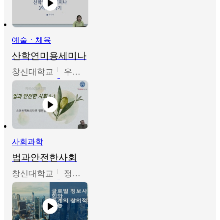
예술ㆍ체육
산학연미용세미나
창신대학교
우미옥,오윤경,박선이
사회과학
법과안전한사회
창신대학교
정연균