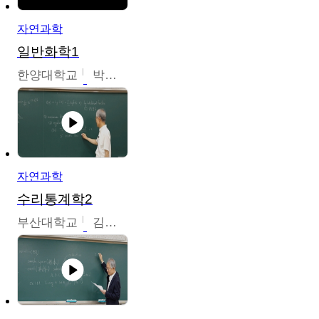
자연과학
일반화학1
한양대학교
박경호
자연과학
수리통계학2
부산대학교
김충락