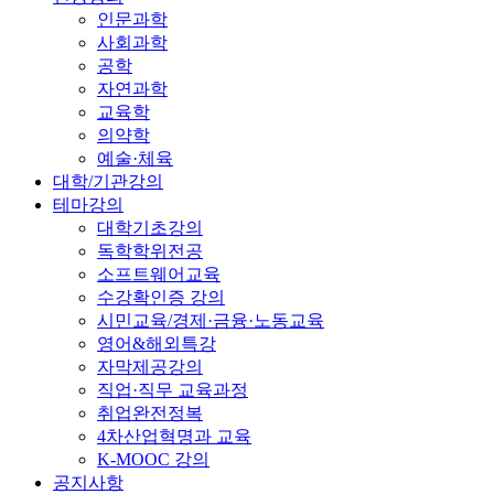
인문과학
사회과학
공학
자연과학
교육학
의약학
예술·체육
대학/기관강의
테마강의
대학기초강의
독학학위전공
소프트웨어교육
수강확인증 강의
시민교육/경제·금융·노동교육
영어&해외특강
자막제공강의
직업·직무 교육과정
취업완전정복
4차산업혁명과 교육
K-MOOC 강의
공지사항