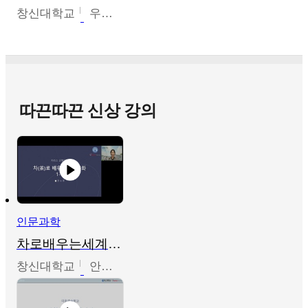
창신대학교
우미옥,오윤경,박선이
따끈따끈 신상 강의
인문과학
차로배우는세계문화
창신대학교
안소영