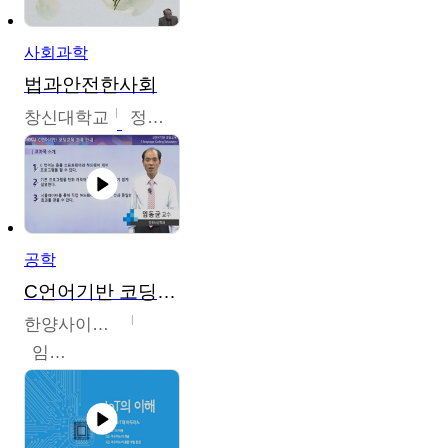
사회과학
법과안전한사회
창신대학교
정연균
공학
C언어기반 코딩교육
한양사이버대학교
임동균