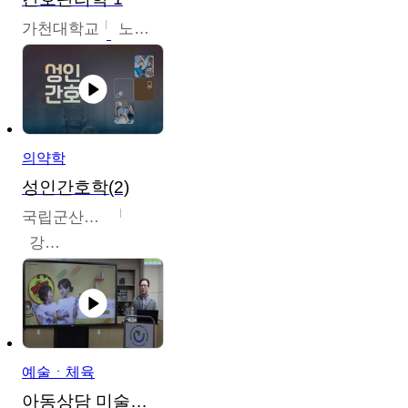
가천대학교
노원정
의약학
성인간호학(2)
국립군산대학교
강경아
예술ㆍ체육
아동상담 미술치료