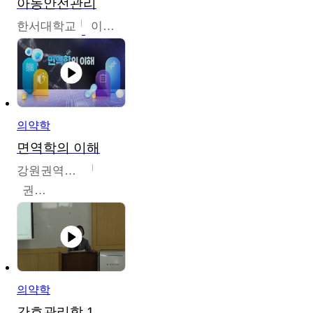
아동안전관리
한서대학교
이태연
의약학
면역학의 이해
강원권역센터
권보인
의약학
간호관리학 1