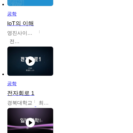
공학
IoT의 이해
영진사이버대학교
전병현
공학
전자회로 1
경북대학교
최병조