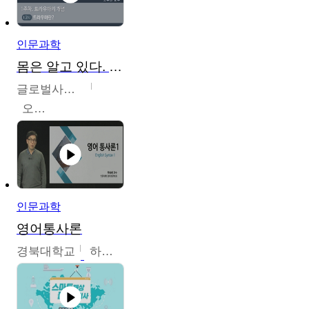
인문과학
몸은 알고 있다. 트라우마의 흔적
글로벌사이버대학교
오주원
인문과학
영어통사론
경북대학교
하승완