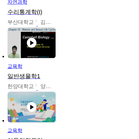
자연과학
수리통계학(I)
부산대학교
김충락
교육학
일반생물학1
한양대학교
양철수
교육학