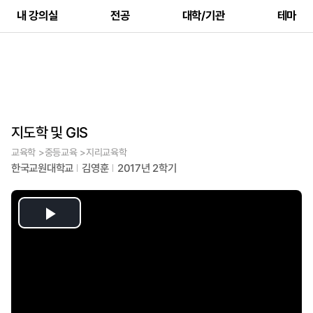
내 강의실
전공
대학/기관
테마
지도학 및 GIS
교육학 >중등교육 >지리교육학
한국교원대학교
김영훈
2017년 2학기
Play
Video