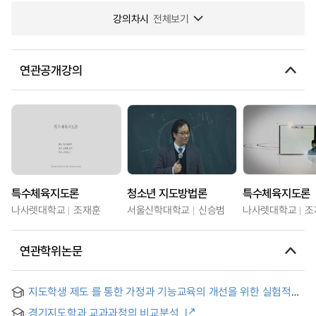
강의차시
전체보기
연관공개강의
특수체육지도론
청소년 지도방법론
특수체육지도론
나사렛대학교
조재훈
서울신학대학교
신승범
나사렛대학교
조
연관학위논문
지도학생 제도 를 통한 가정과 기능교육의 개선을 위한 실험적
연구
경기지도학과 교과과정의 비교분석