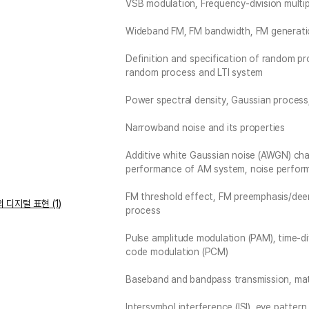
VSB modulation, Frequency-division multi
Wideband FM, FM bandwidth, FM generati
Definition and specification of random pr
random process and LTI system
Power spectral density, Gaussian process
Narrowband noise and its properties
Additive white Gaussian noise (AWGN) ch
performance of AM system, noise perfor
FM threshold effect, FM preemphasis/dee
 디지털 표현 (1)
process
Pulse amplitude modulation (PAM), time-div
code modulation (PCM)
Baseband and bandpass transmission, mat
Intersymbol interference (ISI), eye pattern