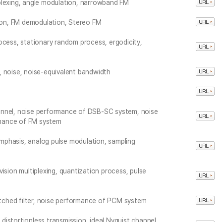
plexing, angle modulation, narrowband FM
on, FM demodulation, Stereo FM
ocess, stationary random process, ergodicity,
, noise, noise-equivalent bandwidth
annel, noise performance of DSB-SC system, noise
mance of FM system
mphasis, analog pulse modulation, sampling
ision multiplexing, quantization process, pulse
ched filter, noise performance of PCM system
, distortionless transmission, ideal Nyquist channel,