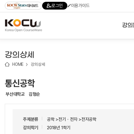
로
로
로
바
로그인
이용가이드
대시보드
가
가
가
로
기
기
기
가
(skip
기
to
강의
content)
대학
강의상세
기관
HOME
강의상세
전공
통신공학
테마
부산대학교
김형순
주제분류
공학 >전기ㆍ전자 >전자공학
강의학기
2018년 1학기