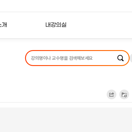
소개
내강의실
?
강의리스트
수강확인증강의
사용자의견
내강의클립