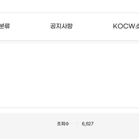
분류
공지사항
KOCW
강의
공지사항
KOCW란
강의
뉴스레터
활용안내
분야
주요통계현황
발자취
강의
서비스도움말
고객센터
조회수
6,627