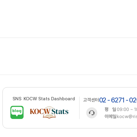
SNS
KOCW Stats Dashboard
02 - 6271 - 0
고객센터
평 일
09:00 ~ 1
이메일
kocw@ris