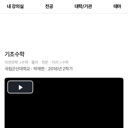
내 강의실
전공
대학/기관
테마
기초수학
자연과학 >수학ㆍ물리ㆍ천문ㆍ지리 >수학
국립군산대학교
박재현
2016년 2학기
Play
Video