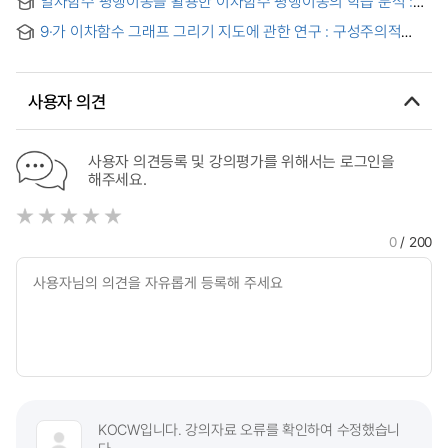
일차함수 평행이동을 활용한 이차함수 평행이동의 학습 분석 :
School Mathematics
온라인 활동을 중심으로
9·가 이차함수 그래프 그리기 지도에 관한 연구 : 구성주의적
관점으로 = (A) study on the guidance of drawing the
quadratic function graph - from the view based on the
constructivism
사용자 의견
사용자 의견등록 및 강의평가를 위해서는 로그인을
해주세요.
0
/ 200
KOCW입니다. 강의자료 오류를 확인하여 수정했습니