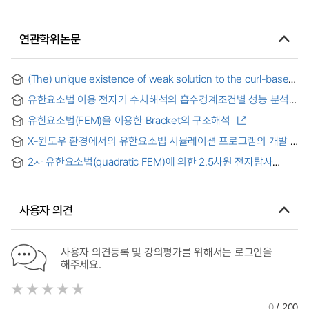
연관학위논문
(The) unique existence of weak solution to the curl-based
vector wave equation with first order absorbing boundary
유한요소법 이용 전자기 수치해석의 흡수경계조건별 성능 분석
condition
= Performance Analysis of Electromagnetic Numerical
유한요소법(FEM)을 이용한 Bracket의 구조해석
Simulations Using the Finite Element Method with
Absorbing Boundary Conditions
X-윈도우 환경에서의 유한요소법 시뮬레이션 프로그램의 개발
2차 유한요소법(quadratic FEM)에 의한 2.5차원 전자탐사
모델링
사용자 의견
사용자 의견등록 및 강의평가를 위해서는 로그인을
해주세요.
0
/ 200