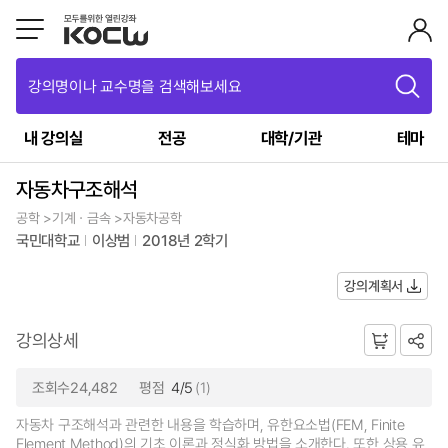
강의명이나 교수명을 검색해보세요
내 강의실
전공
대학/기관
테마
자동차구조해석
공학 >기계ㆍ금속 >자동차공학
국민대학교
이상범
2018년 2학기
강의계획서
강의상세
조회수24,482
평점
4/5
(1)
자동차 구조해석과 관련한 내용을 학습하며, 유한요소법(FEM, Finite
Element Method)의 기초 이론과 정식화 방법을 소개한다. 또한 상용 유