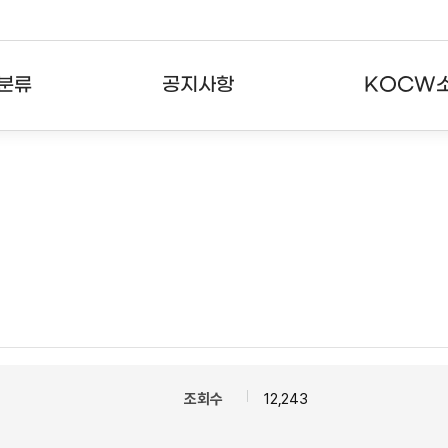
분류
공지사항
KOCW
강의
공지사항
KOCW란
강의
뉴스레터
활용안내
분야
주요통계현황
발자취
강의
서비스도움말
고객센터
조회수
12,243