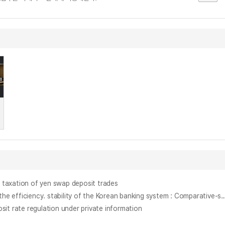
xation of yen swap deposit trades
預金利子率 規制가 銀行産業에 미치는 影響에 관한 硏究 : 預金銀行의 意思決定模型을 중심으로 = On the effect of deposit rate celling on the efficiency. stability of the Korean banking syst
 regulation under private information