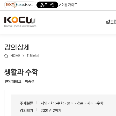
로
로
로
바
로그인
이용가이드
대시보드
가
가
가
로
기
기
기
가
(skip
기
to
강의
content)
대학
강의상세
기관
HOME
강의상세
전공
생활과 수학
테마
안양대학교
이중경
주제분류
자연과학 >수학ㆍ물리ㆍ천문ㆍ지리 >수학
강의학기
2021년 2학기