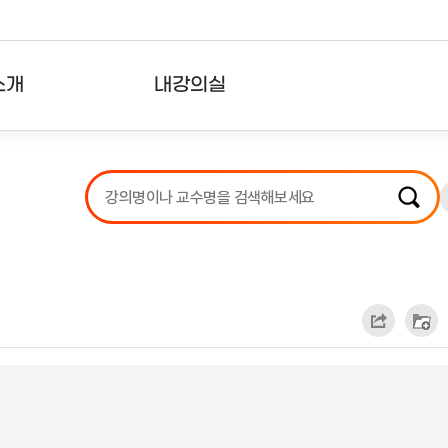
소개
내강의실
?
강의리스트
수강확인증강의
사용자의견
내강의클립