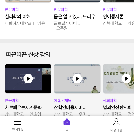
인문과학
인문과학
인문과학
심리학의 이해
몸은 알고 있다. 트라우마의 흔적
영어통사론
이화여자대학교
양윤
글로벌사이버대학교
경북대학교
하
오주원
따끈따끈 신상 강의
인문과학
예술ㆍ체육
사회과학
차로배우는세계문화
산학연미용세미나
법과안전한사회
창신대학교
안소영
창신대학교
우미옥,오윤경,박선이
창신대학교
정
전체메뉴
홈
내강의실