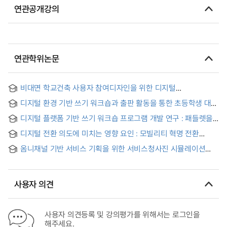
연관공개강의
연관학위논문
비대면 학교건축 사용자 참여디자인을 위한 디지털
퍼실리테이션 툴 활용에 대한 연구 = A study on the proposal
디지털 환경 기반 쓰기 워크숍과 출판 활동을 통한 초등학생 대상
of Digital Facilitation Tools for Untect User Participatory
글쓰기 지도 방안
Design
디지털 플랫폼 기반 쓰기 워크숍 프로그램 개발 연구 : 패들렛을
중심으로 = A Study on Development of Digital Platform-
디지털 전환 의도에 미치는 영향 요인 : 모빌리티 혁명 전환
Based Writing Workshop Program : Focused on the Padlet
의도와 비교 연구 = Factors Influencing Digital
옴니채널 기반 서비스 기획을 위한 서비스청사진 시뮬레이션
Transformation Intention : A Comparative Study with the
툴킷 제안 = A Suggestion about Service Blueprint
Intention to Transform into the Mobility Revolution
Simulation Toolkit for Omni-Channel based Service
Planning
사용자 의견
사용자 의견등록 및 강의평가를 위해서는 로그인을
해주세요.