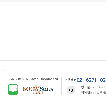
SNS
KOCW Stats Dashboard
02 - 6271 - 0
고객센터
평 일
09:00 ~ 1
이메일
kocw@ris