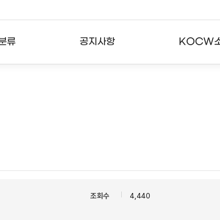
분류
공지사항
KOCW
강의
공지사항
KOCW란
강의
뉴스레터
활용안내
분야
주요통계현황
발자취
강의
서비스도움말
고객센터
조회수
4,440