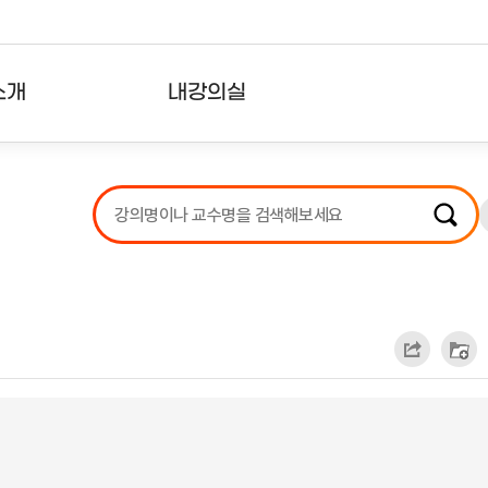
소개
내강의실
?
강의리스트
수강확인증강의
사용자의견
내강의클립