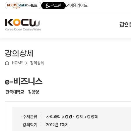
로
로
로
바
로그인
이용가이드
대시보드
가
가
가
로
기
기
기
가
(skip
기
to
강의
content)
대학
강의상세
기관
HOME
강의상세
전공
e-비즈니스
테마
건국대학교
김용영
주제분류
사회과학 >경영ㆍ경제 >경영학
강의학기
2012년 1학기