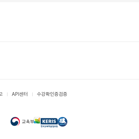
고
API센터
수강확인증검증