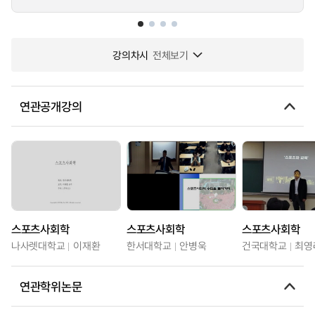
강의차시
전체보기
연관공개강의
스포츠사회학
스포츠사회학
스포츠사회학
나사렛대학교
이재환
한서대학교
안병욱
건국대학교
최영
연관학위논문