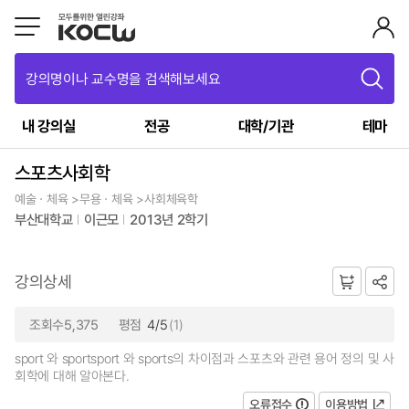
강의명이나 교수명을 검색해보세요
내 강의실
전공
대학/기관
테마
스포츠사회학
예술ㆍ체육 >무용ㆍ체육 >사회체육학
부산대학교
이근모
2013년 2학기
강의상세
조회수5,375
평점
4/5
(1)
sport 와 sportsport 와 sports의 차이점과 스포츠와 관련 용어 정의 및 사
회학에 대해 알아본다.
오류접수
이용방법