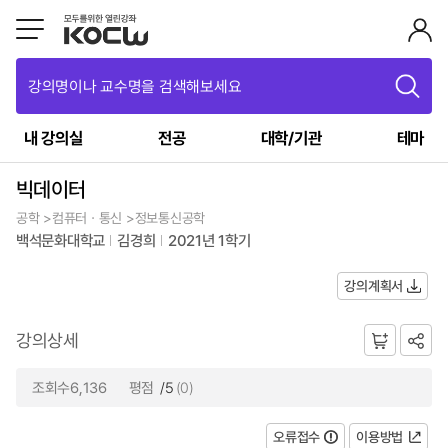
강의명이나 교수명을 검색해보세요
내 강의실
전공
대학/기관
테마
빅데이터
공학 >컴퓨터ㆍ통신 >정보통신공학
백석문화대학교
김경희
2021년 1학기
강의계획서
강의상세
조회수6,136
평점
/5
(0)
오류접수
이용방법