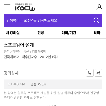
강의명이나 교수명을 검색해보세요
내 강의실
전공
대학/기관
테마
소프트웨어 설계
공학 >컴퓨터ㆍ통신 >컴퓨터공학
건국대학교
백우진교수
2012년 1학기
강의상세
조회수6,414
평점
/5
(0)
본 강의는 실무형 프로젝트 개발을 위한 실습 위주의 수업으로써 연구형
과제와 일반형 과제로 진행된다.
더보기