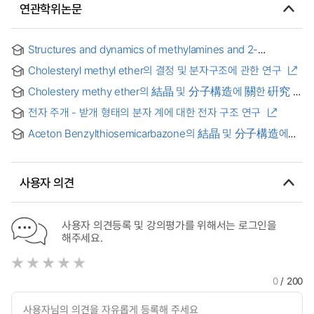
연관학위논문
Structures and dynamics of methylamines and 2-
aminopyridines in S₁ and cationic D states = 메틸아민과 2-
Cholesteryl methyl ether의 결정 및 분자구조에 관한 연구
아미노피리딘의 들뜬상태와 이온상태에 대한 분자구조 및
동역학 연구
Cholestery methy ether의 結晶 및 分子構造에 關한 硏究
전자 주개 - 받개 형태의 분자 계에 대한 전자 구조 연구
Aceton Benzylthiosemicarbazone의 結晶 및 分子構造에
關한 硏究
사용자 의견
사용자 의견등록 및 강의평가를 위해서는 로그인을
해주세요.
0
/ 200