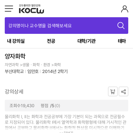
강의명이나 교수명을 검색해보세요
내 강의실
전공
대학/기관
테마
양자화학
자연과학 >생물ㆍ화학ㆍ환경 >화학
부산대학교
임만호
2014년 2학기
강의상세
조회수19,430
평점
/5
(0)
물리화학 I, II는 화학과 전공공부에 가장 기본이 되는 과목으로 전공필수
로 지정되어 있다. 물리화학 I에서 열역학과 화학평형에 대해 거시적인 관
점에서 공부하고 물리화학 II에서는 화학적 현상을 미시적으로 이해하기
더보기