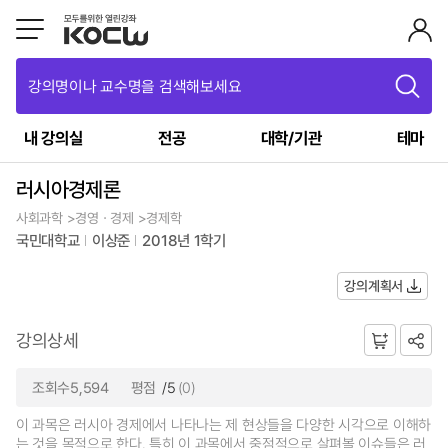
강의명이나 교수명을 검색해보세요
내 강의실
전공
대학/기관
테마
러시아경제론
사회과학 >경영ㆍ경제 >경제학
국민대학교
이상준
2018년 1학기
강의계획서
강의상세
조회수5,594
평점
/5
(0)
이 과목은 러시아 경제에서 나타나는 제 현상들을 다양한 시각으로 이해하
는 것을 목적으로 한다. 특히 이 과목에서 중점적으로 살펴볼 이슈들은 러