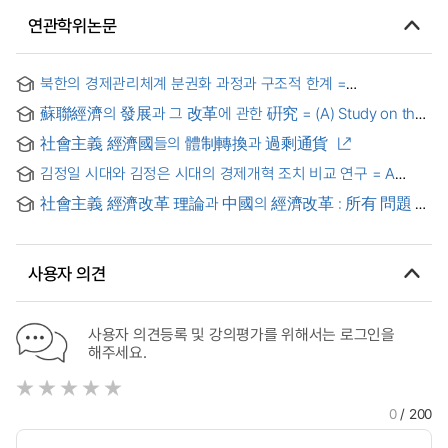
연관학위논문
북한의 경제관리체계 분권화 과정과 구조적 한계 =
(The)decentralization process of North Korean economy
蘇聯經濟의 發展과 그 改革에 관한 硏究 = (A) Study on the
management system & its structural limitation
Economic Development and Reform of the USSR
社會主義 經濟國들의 體制轉換과 過剩通貨
김정일 시대와 김정은 시대의 경제개혁 조치 비교 연구 = A
Study on Comparison of Economic Reform Measures in
社會主義 經濟改革 理論과 中國의 經濟改革 : 所有 問題 및
the Kim Jong Il and Kim Jong Un Era
計劃과 市場 問題를 中心으로 = (A)study on the theory of
the economic reforms in socialist countries and the
chinese economic reforms
사용자 의견
사용자 의견등록 및 강의평가를 위해서는 로그인을
해주세요.
0
/ 200