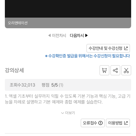
오리엔테이션
이전차시
다음차시
수강안내 및 수강신청
※ 수강확인증 발급을 위해서는 수강신청이 필요합니다
강의상세
조회수32,013
평점
5/5
(1)
1. 엑셀 기초부터 실무까지 익힐 수 있도록 기본 기능과 핵심 기능, 고급 기
능을 차례로 설명하고 기본 예제와 종합 예제를 실습한다.
더보기
2. 파이썬 기초부터 윈도우 프로그래밍까지 꼭 알아야 할 핵심 개념을...
오류접수
이용방법