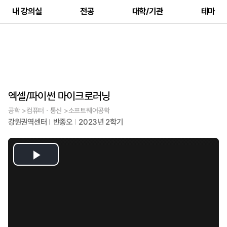
내 강의실
전공
대학/기관
테마
엑셀/파이썬 마이크로러닝
공학 >컴퓨터ㆍ통신 >소프트웨어공학
강원권역센터
반종오
2023년 2학기
Play
Video