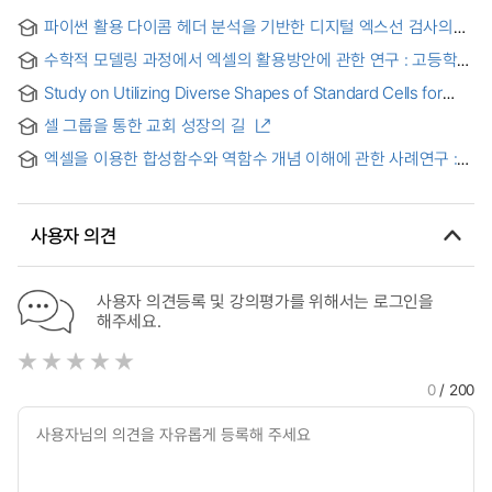
파이썬 활용 다이콤 헤더 분석을 기반한 디지털 엑스선 검사의
선량 저감화 및 노출지수 최적화 프로토콜 개발 = Development
수학적 모델링 과정에서 엑셀의 활용방안에 관한 연구 : 고등학교
of a Protocol for Dose Reduction and Exposure Index
수학 1단계를 중심으로 = (A) study on how to use Excel in
Optimization in Digital Radiographic Examinations Based on
Study on Utilizing Diverse Shapes of Standard Cells for
mathematical modeling process
DICOM Header Analysis Using Python
Optimizing Placement Legalization in Physical Design =
셀 그룹을 통한 교회 성장의 길
물리적 설계에서의 배치 합법화 최적화를 위한 다양한 모형의
표준 셀 활용에 관한 연구
엑셀을 이용한 합성함수와 역함수 개념 이해에 관한 사례연구 :
APOS 이론을 중심으로 = (A) Case study on the
understanding of the composition function and inverse
function using excel:A Focus on APOS Theory
사용자 의견
사용자 의견등록 및 강의평가를 위해서는 로그인을
해주세요.
0
/ 200