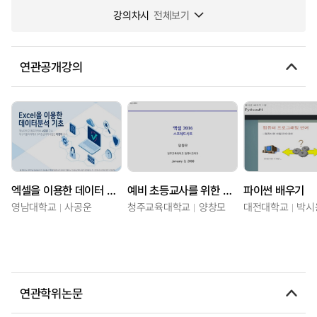
강의차시
전체보기
연관공개강의
엑셀을 이용한 데이터 분석 기초
예비 초등교사를 위한 엑셀
파이썬 배우기
영남대학교
사공운
청주교육대학교
양창모
대전대학교
박시
연관학위논문