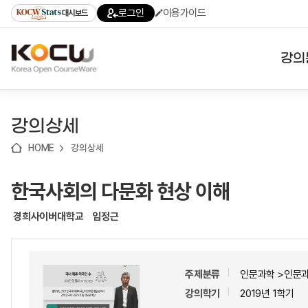
로
로
로
바
로그인
이용가이드
대시보드
가
가
가
로
기
기
기
가
(skip
기
to
강의
content)
대학
강의상세
기관
HOME
강의상세
전공
한국사회의 다문화 현상 이해
테마
경희사이버대학교
임정근
주제분류
인문과학 >인문
강의학기
2019년 1학기