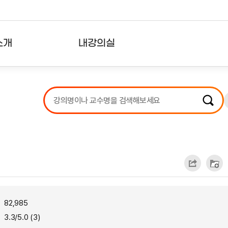
소개
내강의실
?
강의리스트
수강확인증강의
사용자의견
내강의클립
82,985
3.3/5.0 (3)