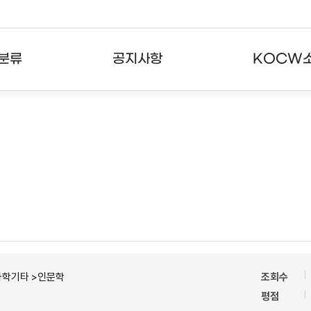
분류
공지사항
KOCW
강의
공지사항
KOCW란
강의
뉴스레터
활용안내
분야
주요통계현황
발자취
강의
서비스도움말
고객센터
과학기타 >인문학
조회수
평점