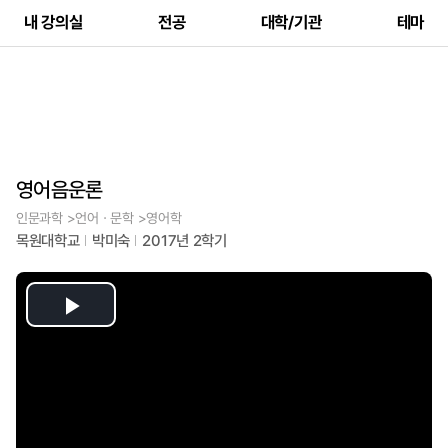
내 강의실
전공
대학/기관
테마
영어음운론
인문과학 >언어ㆍ문학 >영어학
목원대학교
박미숙
2017년 2학기
Play
Video