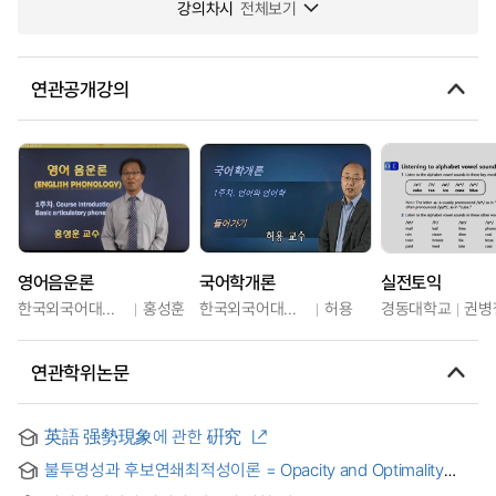
강의차시
전체보기
연관공개강의
영어음운론
국어학개론
실전토익
한국외국어대학교
홍성훈
한국외국어대학교
허용
경동대학교
권병
연관학위논문
英語 强勢現象에 관한 硏究
불투명성과 후보연쇄최적성이론 = Opacity and Optimality
Theory with Candidate Chains