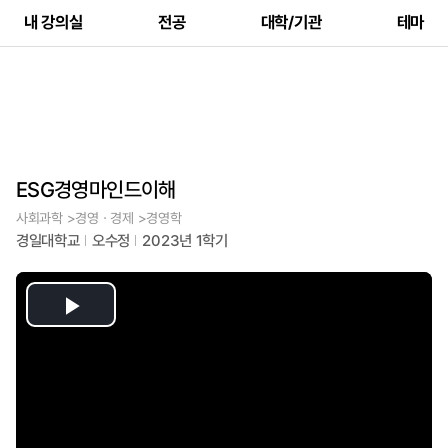
내 강의실
전공
대학/기관
테마
ESG경영마인드이해
사회과학 >경영ㆍ경제 >경영학
경일대학교
오수정
2023년 1학기
Play
Video