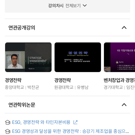
강의차시
전체보기
연관공개강의
경영전략
경영전략
벤처창업과 경영
중앙대학교
박찬균
원광대학교
유병남
경기대학교
임진
연관학위논문
ESG, 경영전략 와 타인자본비용
ESG 경영성과 달성을 위한 경영전략 : 승강기 제조업을 중심으로