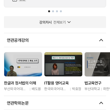
강의차시
전체보기
연관공개강의
한글과 정서법의 이해
IT활용 영어교육
법교육연구
부산외국어대학교
배도용
한국외국어대학교
박효정
부산대학교
곽한
연관학위논문