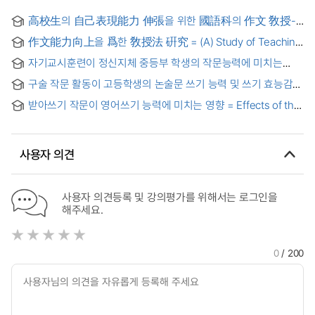
高校生의 自己表現能力 伸張을 위한 國語科의 作文 敎授-
學習 模型의 開發 硏究
作文能力向上을 爲한 敎授法 硏究 = (A) Study of Teaching
Method on Elevation of the Composition Ability
자기교시훈련이 정신지체 중등부 학생의 작문능력에 미치는
효과
구술 작문 활동이 고등학생의 논술문 쓰기 능력 및 쓰기 효능감에
미치는 영향 = The Effects of Oral Composition Activity on
받아쓰기 작문이 영어쓰기 능력에 미치는 영향 = Effects of the
High School Students's Essay Writing Ability and Writing
Dictocomp on English Writing Proficiency
Self-Efficacy
사용자 의견
사용자 의견등록 및 강의평가를 위해서는 로그인을
해주세요.
0
/ 200