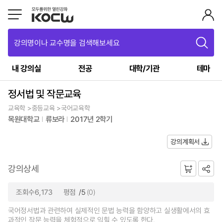
강의명이나 교수명을 검색해보세요
내 강의실
전공
대학/기관
테마
정서법 및 작문교육
교육학 >중등교육 >국어교육학
목원대학교
류보라
2017년 2학기
강의계획서
강의상세
조회수6,173
평점
/5
(0)
국어정서법과 관련하여 실제적인 문법 능력을 함양하고 실생활에서의 효
과적인 작문 능력을 체험적으로 익힐 수 있도록 한다.