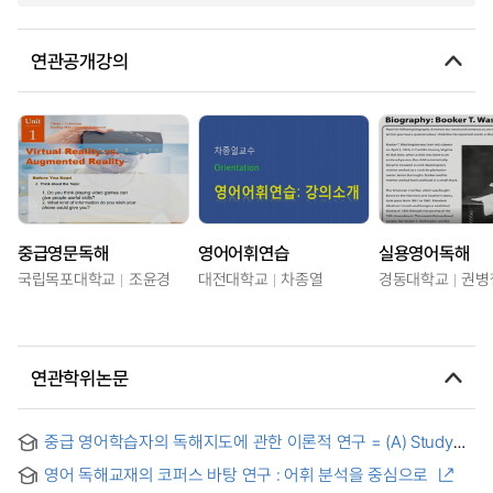
연관공개강의
중급영문독해
영어어휘연습
실용영어독해
국립목포대학교
조윤경
대전대학교
차종열
경동대학교
권병
연관학위논문
중급 영어학습자의 독해지도에 관한 이론적 연구 = (A) Study
on Teaching Reading Comprehension Skills to EFL
영어 독해교재의 코퍼스 바탕 연구 : 어휘 분석을 중심으로
Students at the Intermediate Level