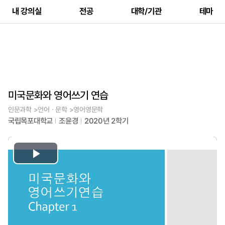
내 강의실
전공
대학/기관
테마
미국문화와 영어쓰기 연습
인문과학 >언어ㆍ문학 >영어영문학
국립목포대학교
조윤경
2020년 2학기
Play
Video