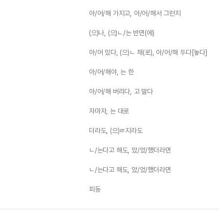
아/어/해 가지고, 아/어/해서 그런지
(으)나, (으)ㄴ/는 반면(에)
아/어 있다, (으)ㄴ 채(로), 아/어/해 두다[놓다]
아/어/해야, 는 한
아/어/해 버리다, 고 말다
자마자, 는 대로
더라도, (으)ㄹ지라도
ㄴ/는다고 해도, 았/었/했더라면
ㄴ/는다고 해도, 았/었/했더라면
피동