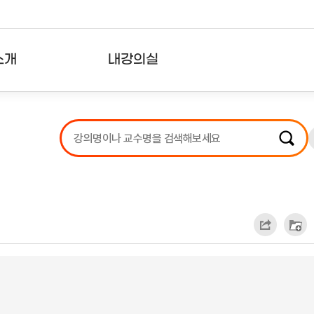
소개
내강의실
?
강의리스트
수강확인증강의
사용자의견
내강의클립