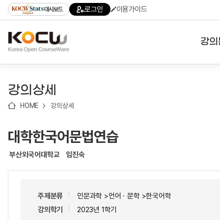
로
로
로
바
로그인
이용가이드
대시보드
가
가
가
로
기
기
기
가
(skip
기
to
강의
content)
대학
강의상세
기관
HOME
강의상세
전공
대학한국어문법연습
테마
부산외국어대학교
임진숙
주제분류
인문과학 >언어ㆍ문학 >한국어학
강의학기
2023년 1학기