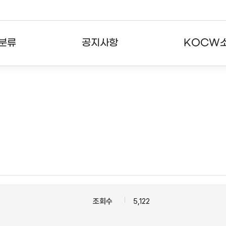
분류
공지사항
KOCW
강의
공지사항
KOCW란
강의
뉴스레터
활용안내
분야
주요통계현황
발자취
강의
서비스도움말
고객센터
조회수
5,122