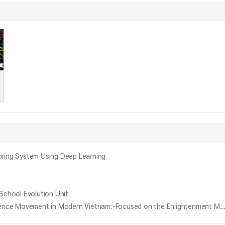
ng System Using Deep Learning
hool Evolution Unit
베트남 근대 사회진화사상과 독립운동 : 판 보이 쩌우(Phan Boi Chau: 1867~1940)의 계몽운동을 중심으로 = Social Evolution Idea and Independence Movement in Modern Vietnam:-Focused on the Enlightenment Movement of Phan Boi Chau 