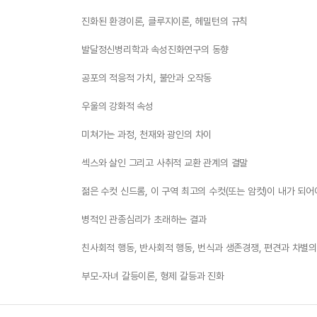
진화된 환경이론, 클루지이론, 헤밀턴의 규칙
발달정신병리학과 속성진화연구의 동향
공포의 적응적 가치, 불안과 오작동
우울의 강화적 속성
미쳐가는 과정, 천재와 광인의 차이
섹스와 살인 그리고 사취적 교환 관계의 결말
젊은 수컷 신드롬, 이 구역 최고의 수컷(또는 암컷)이 내가 되
병적인 관종심리가 초래하는 결과
친사회적 행동, 반사회적 행동, 번식과 생존경쟁, 편견과 차별의
부모-자녀 갈등이론, 형제 갈등과 진화