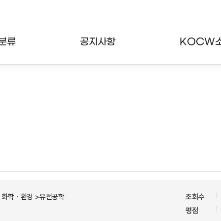
분류
공지사항
KOCW
강의
공지사항
KOCW란
강의
뉴스레터
활용안내
분야
주요통계현황
발자취
강의
서비스도움말
고객센터
ㆍ화학ㆍ환경 >유전공학
조회수
평점