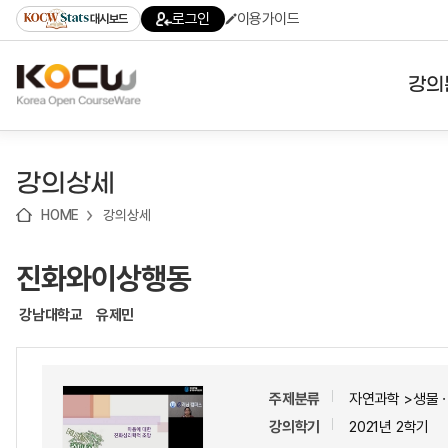
로
로
로
바
로그인
이용가이드
대시보드
가
가
가
로
기
기
기
가
(skip
기
to
강의
content)
대학
강의상세
기관
HOME
강의상세
전공
진화와이상행동
테마
강남대학교
유제민
주제분류
자연과학 >생물
강의학기
2021년 2학기