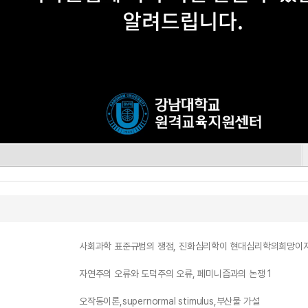
사회과학 표준규범의 쟁점, 진화심리학이 현대심리학의희망이자
자연주의 오류와 도덕주의 오류, 페미니즘과의 논쟁 1
오작동이론,supernormal stimulus,부산물 가설