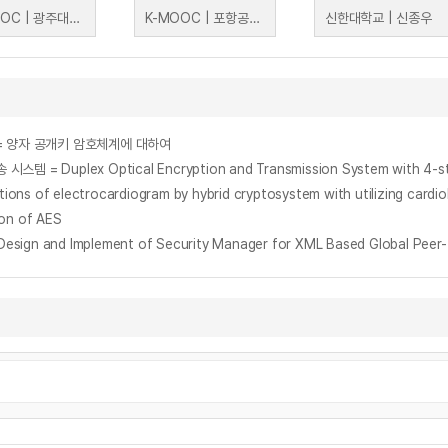
K-MOOC | 광주대학교 전웅렬
K-MOOC | 포항공과대학교 홍원기
신한대학교 | 신종우
ystem = 양자 공개키 암호체계에 대하여
plex Optical Encryption and Transmission System with 4-step P
ectrocardiogram by hybrid cryptosystem with utilizing cardiolo
ion of AES
 and Implement of Security Manager for XML Based Global Peer-t