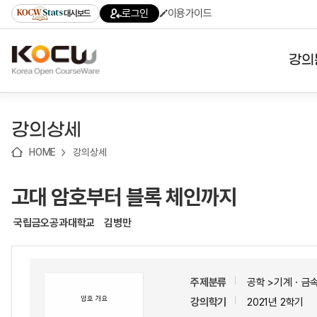
로
로
로
바
로그인
이용가이드
대시보드
가
가
가
로
기
기
기
가
(skip
기
to
강의
content)
대학
강의상세
기관
HOME
강의상세
전공
고대 암호부터 블록 체인까지
테마
국립금오공과대학교
김병만
주제분류
공학 >기계ㆍ금
강의학기
2021년 2학기