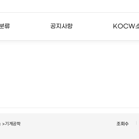
분류
공지사항
KOCW
강의
공지사항
KOCW란
강의
뉴스레터
활용안내
분야
주요통계현황
발자취
강의
서비스도움말
고객센터
속 >기계공학
조회수