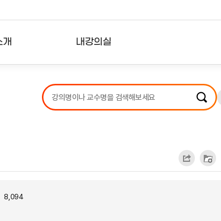
소개
내강의실
?
강의리스트
수강확인증강의
사용자의견
내강의클립
8,094