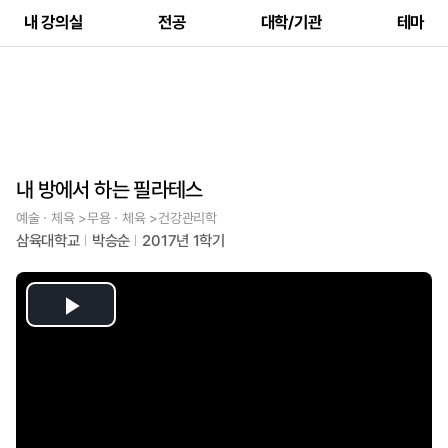
내 강의실
전공
대학/기관
테마
내 방에서 하는 필라테스
예술ㆍ체육 >무용ㆍ체육 >건강관리학
삼육대학교
박승순
2017년 1학기
Play
Video