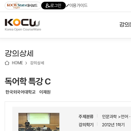
로
로
로
바
로그인
이용가이드
대시보드
가
가
가
로
기
기
기
가
(skip
기
to
강의
content)
대학
강의상세
기관
HOME
강의상세
전공
독어학 특강 C
테마
한국외국어대학교
이재원
주제분류
인문과학 >언어
강의학기
2012년 1학기