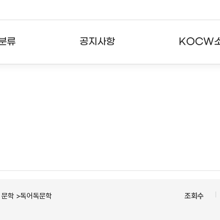
분류
공지사항
KOCW
강의
공지사항
KOCW란
강의
뉴스레터
활용안내
분야
주요통계현황
발자취
강의
서비스도움말
고객센터
ㆍ문학 >독어독문학
조회수