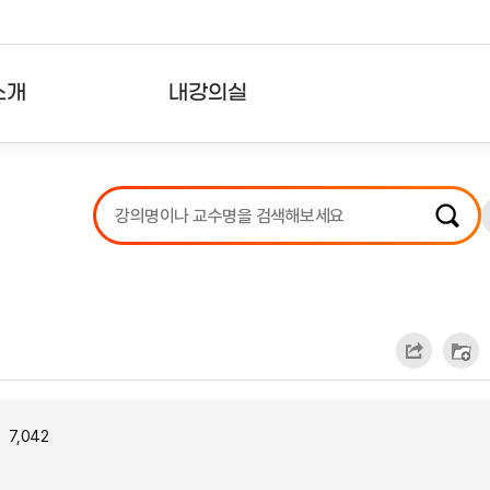
소개
내강의실
?
강의리스트
수강확인증강의
사용자의견
내강의클립
7,042