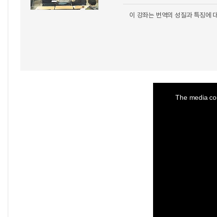
이 강좌는 번역의 성질과 특징에 
This
is
a
The media cou
modal
window.