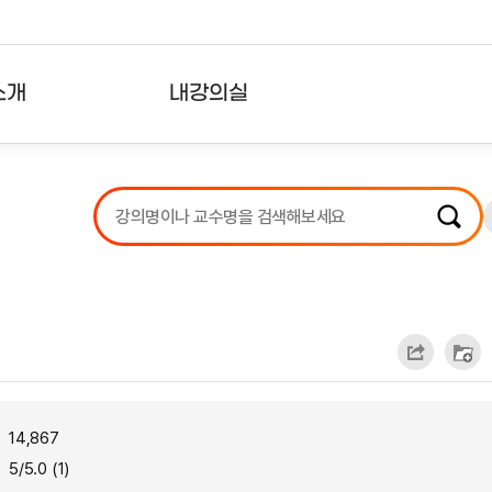
소개
내강의실
?
강의리스트
수강확인증강의
사용자의견
내강의클립
14,867
5/5.0 (1)