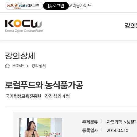
로
로
로
바
로그인
이용가이드
대시보드
가
가
가
로
기
기
기
가
(skip
기
to
강의
content)
대학
강의상세
기관
HOME
강의상세
전공
로컬푸드와 농식품가공
테마
국가평생교육진흥원
강경심 외 4명
주제분류
자연과학 >생활
등록일자
2018.04.10