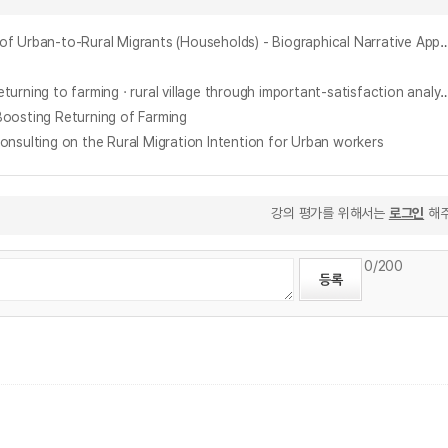
귀농·귀촌인(가구)의 정착 및 적응 경험에 대한 이해 - 생애사 이야기식 접근으로 - = Understanding the Settlement and Adaptation Experiences of Urban-to-Rural Migr
歸農·歸村 敎育 意識調査를 通한 歸農·歸村 敎育의 改善 方案(귀농·귀촌 교육 의식조사를 통한 귀농·귀촌 교육의 개선 방안) = Activation plan of returning to farming · rural vill
ting Returning of Farming
ing on the Rural Migration Intention for Urban workers
강의 평가를 위해서는
로그인
해주
0
/200