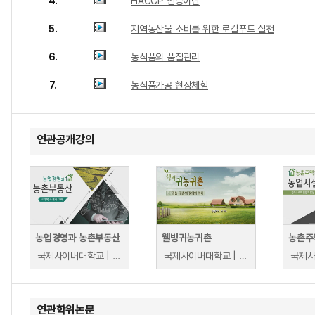
4.
HACCP 인증이란
5.
지역농산물 소비를 위한 로컬푸드 실천
6.
농식품의 품질관리
7.
농식품가공 현장체험
연관공개강의
농업경영과 농촌부동산
웰빙귀농귀촌
농촌주
국제사이버대학교 | 권호근
국제사이버대학교 | 이선호
연관학위논문