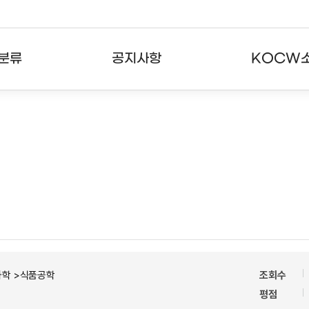
분류
공지사항
KOCW
강의
공지사항
KOCW란
강의
뉴스레터
활용안내
분야
주요통계현황
발자취
강의
서비스도움말
고객센터
과학 >식품공학
조회수
평점