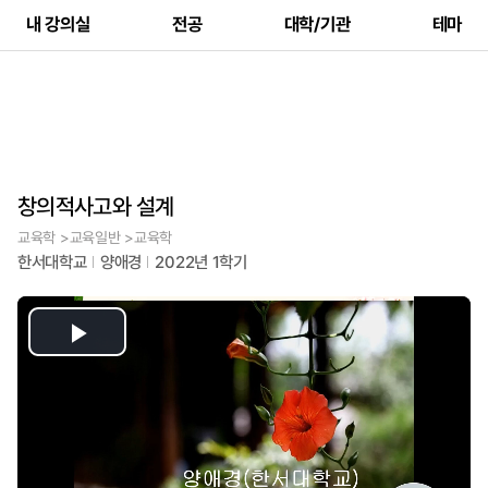
내 강의실
전공
대학/기관
테마
창의적사고와 설계
교육학 >교육일반 >교육학
한서대학교
양애경
2022년 1학기
Play
Video