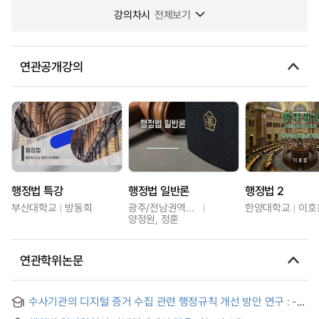
강의차시
전체보기
연관공개강의
행정법 특강
행정법 일반론
행정법 2
부산대학교
방동희
광주/전남권역센터
한양대학교
이호
양정원, 정훈
연관학위논문
수사기관의 디지털 증거 수집 관련 행정규칙 개선 방안 연구 : -
피압수자 등의 권리보장을 중심으로 -