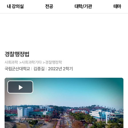
내 강의실
전공
대학/기관
테마
경찰행정법
사회과학 >사회과학기타 >경찰행정학
국립군산대학교
김종길
2022년 2학기
Play
Video