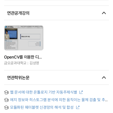
연관공개강의
OpenCV를 이용한 디지털영상 처리
금오공과대학교
김성영
연관학위논문
웹 문서에 대한 온톨로지 기반 자동주제식별
에지 정보와 히스토그램 분석에 의한 움직이는 물체 검출 및 추적
= Moving Object Detection and Tracking using Edge
모듈화된 웨이블렛 신경망의 해석 및 합성
Information and Histogram Analysis