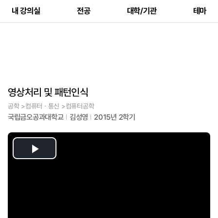
내 강의실
전공
대학/기관
테마
영상처리 및 패턴인식
공학 >컴퓨터ㆍ통신 >컴퓨터공학
국립금오공과대학교
김성영
2015년 2학기
Play
Video