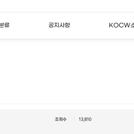
분류
공지사항
KOCW
강의
공지사항
KOCW란
강의
뉴스레터
활용안내
분야
주요통계현황
발자취
강의
서비스도움말
고객센터
조회수
13,810