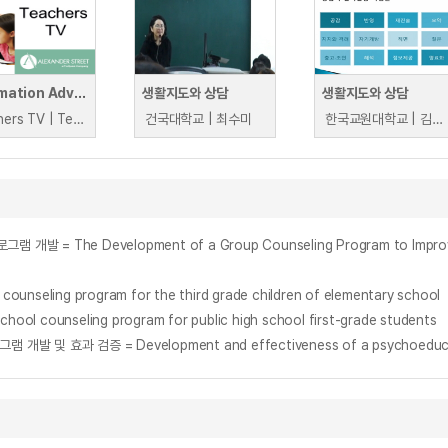
Information Advice and Guidance
생활지도와 상담
생활지도와 상담
Teachers TV | Teachers TV
건국대학교 | 최수미
한국교원대학교 | 김희정
ling program for the third grade children of elementary school
ounseling program for public high school first-grade students