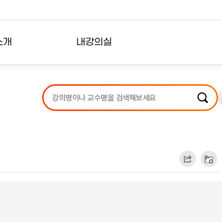
소개
내강의실
?
강의리스트
수강확인증강의
사용자의견
내강의클립