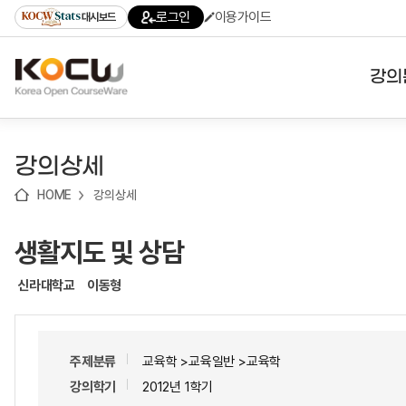
로
로
로
바
로그인
이용가이드
대시보드
가
가
가
로
기
기
기
가
(skip
기
to
강의
content)
대학
강의상세
기관
HOME
강의상세
전공
생활지도 및 상담
테마
신라대학교
이동형
주제분류
교육학 >교육일반 >교육학
강의학기
2012년 1학기