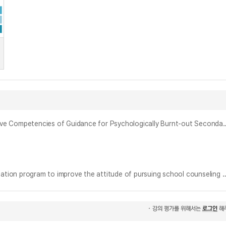
심리적으로 소진된 중등교사의 생활지도 역량 향상을 위한 집단상담 프로그램 개발 = The Development of a Group Counseling Program to Impr
초등학교 고학년 학생의 학교상담 추구 태도 개선을 위한 심리교육 프로그램 개발 및 효과 검증 = Development and effectiveness of a psychoeducation program to improve the attitude 