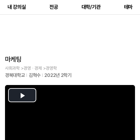
내 강의실
전공
대학/기관
테마
마케팅
사회과학 >경영ㆍ경제 >경영학
경북대학교
김혁수
2022년 2학기
Play
Video