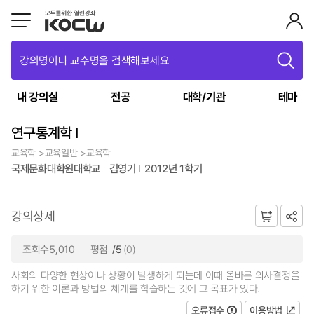
강의명이나 교수명을 검색해보세요
내 강의실
전공
대학/기관
테마
연구통계학 I
교육학 >교육일반 >교육학
국제문화대학원대학교
김영기
2012년 1학기
강의상세
조회수5,010
평점
/5
(0)
사회의 다양한 현상이나 상황이 발생하게 되는데 이때 올바른 의사결정을
하기 위한 이론과 방법의 체계를 학습하는 것에 그 목표가 있다.
오류접수
이용방법