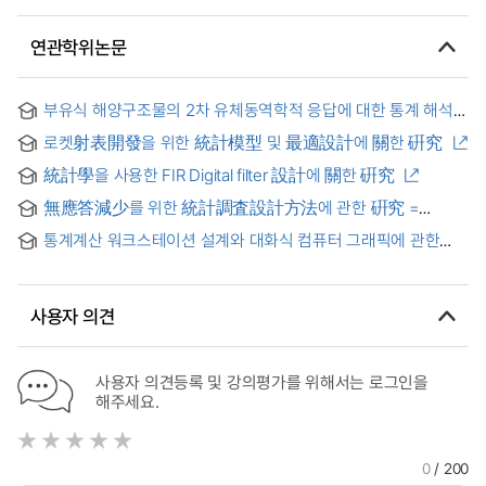
연관학위논문
부유식 해양구조물의 2차 유체동역학적 응답에 대한 통계 해석
및 설계파 기법 연구
로켓射表開發을 위한 統計模型 및 最適設計에 關한 硏究
統計學을 사용한 FIR Digital filter 設計에 關한 硏究
無應答減少를 위한 統計調査設計方法에 관한 硏究 =
(A)Study on the survey design for reduction of
통계계산 워크스테이션 설계와 대화식 컴퓨터 그래픽에 관한
nonresponse
硏究
사용자 의견
사용자 의견등록 및 강의평가를 위해서는 로그인을
해주세요.
0
/ 200